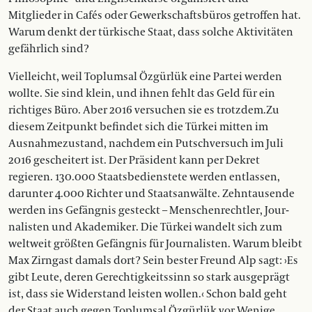
Mitglieder in Cafés oder Gewerkschaftsbüros getroffen hat.
Warum denkt der türkische Staat, dass solche Aktivitäten
gefährlich sind?
Vielleicht, weil Toplumsal Özgürlük eine Partei werden
wollte. Sie sind klein, und ihnen fehlt das Geld für ein
richtiges Büro. Aber 2016 versuchen sie es trotzdem.Zu
diesem Zeitpunkt befindet sich die Türkei mitten im
Ausnahmezustand, nachdem ein Putschversuch im Juli
2016 gescheitert ist. Der Präsident kann per Dekret
regieren. 130.000 Staatsbedienstete werden entlassen,
darunter 4.000 Richter und Staatsanwälte. Zehntausende
werden ins Gefängnis gesteckt – Menschenrechtler, Jour­
nalisten und Akademiker. Die Türkei wandelt sich zum
weltweit größten Gefängnis für Journalisten. Warum bleibt
Max Zirngast damals dort? Sein bester Freund Alp sagt: ›Es
gibt Leute, deren Gerechtigkeitssinn so stark ausgeprägt
ist, dass sie Widerstand leisten wollen.‹ Schon bald geht
der Staat auch gegen Toplumsal Özgürlük vor.Wenige