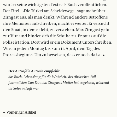
wird er seine wichtigsten Texte als Buch veröffentlichen.
Der Titel – ›Die Türkei am Scheideweg‹ – sagt mehr über
Zirngast aus, als man denkt. Während andere Betroffene
ihre Memoiren aufschreiben, macht er weiter. Er versucht
den Staat, in dem er lebt, zu verstehen. Max Zirngast geht
zur Türe und bindet sich die Schuhe zu. Er muss auf die
Polizeistation. Dort wird er ein Dokument unterschreiben.
Wie an jedem Montag bis zum 11. April, dem Tag des
Prozessbeginns. Um zu beweisen, dass er noch da ist. •
Der Autor/die Autorin empfiehlt
das Buch ›Lebenslang für die Wahrheit‹ des türkischen Exil-
Journalisten Can Dündar. Zirngasts Mutter hat es gelesen, während
ihr Sohn in Haft war.
« Vorheriger Artikel