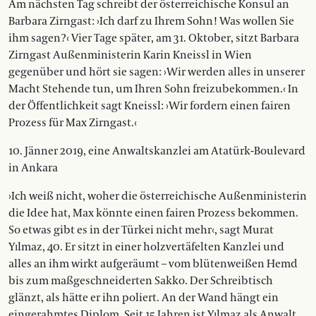
Am nächsten Tag schreibt der österreichische Konsul an
Barbara Zirngast: ›Ich darf zu Ihrem Sohn! Was wollen Sie
ihm sagen?‹ Vier Tage später, am 31. Oktober, sitzt Barbara
Zirngast Außenministerin Karin Kneissl in Wien
gegenüber und hört sie sagen: ›Wir werden alles in unserer
Macht Stehende tun, um Ihren Sohn freizubekommen.‹ In
der Öffentlichkeit sagt Kneissl: ›Wir fordern einen fairen
Prozess für Max Zirngast.‹
10. Jänner 2019, eine Anwaltskanzlei am Atatürk-Boulevard
in Ankara
›Ich weiß nicht, woher die österreichische Außenministerin
die Idee hat, Max könnte einen fairen Prozess bekommen.
So etwas gibt es in der Türkei nicht mehr‹, sagt Murat
Yılmaz, 40. Er sitzt in einer holzvertäfelten Kanzlei und
alles an ihm wirkt aufgeräumt – vom blütenweißen Hemd
bis zum maßgeschneiderten Sakko. Der Schreibtisch
glänzt, als hätte er ihn poliert. An der Wand hängt ein
eingerahmtes Diplom. Seit 15 Jahren ist Yılmaz als Anwalt