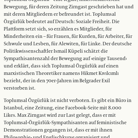
Bewegung, für deren Zeitung Zirngast geschrieben hat und
mit deren Mitgliedern er befreundet ist. Toplumsal
Özgürlük bedeutet auf Deutsch: Soziale Freiheit. Die
Plattform setzt sich, so erzählen es Mitglieder, für
Minderheiten ein – für Frauen, für Kurden, für Arbeiter, für
Schwule und Lesben, für Alewiten, für Linke. Der deutsche
Politikwissenschaftler Ismail Küpeli schätzt die
Sympathisantenzahl der Bewegung auf ›einige Tausend‹
und erklärt, dass sich Toplumsal Özgürlük auf einen
marxistischen Theoretiker namens Hikmet Kıvılcımlı
bezieht, der in den 70er-­Jahren im Belgrader Exil
verstorben ist.
Toplumsal Özgürlük ist nicht verboten. Es gibt ein Büro in
Istanbul, eine Zeitung, eine Facebook-Seite mit 8.000
Likes. Max Zirngast wird zur Last gelegt, dass er mit
Toplumsal-Özgürlük-Sympathisanten auf feministische
Demonstrationen gegangen ist, dass er mit ihnen
Philosophie- und Englischkurse organisiert und