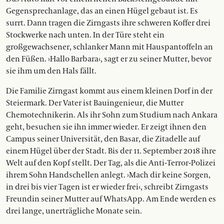
Gegensprechanlage, das an einen Hügel gebaut ist. Es
surrt. Dann tragen die Zirngasts ihre schweren Koffer drei
Stockwerke nach unten. In der Türe steht ein
großgewachsener, schlanker Mann mit Hauspantoffeln an
den Füßen. ›Hallo Barbara‹, sagt er zu seiner Mutter, bevor
sie ihm um den Hals fällt.
Die Familie Zirngast kommt aus einem kleinen Dorf in der
Steiermark. Der Vater ist Bauingenieur, die Mutter
Chemotechnikerin. Als ihr Sohn zum Studium nach Ankara
geht, besuchen sie ihn immer wieder. Er zeigt ihnen den
Campus seiner Universität, den Basar, die Zitadelle auf
einem Hügel über der Stadt. Bis der 11. September 2018 ihre
Welt auf den Kopf stellt. Der Tag, als die Anti-Terror-Polizei
ihrem Sohn Handschellen anlegt. ›Mach dir keine Sorgen,
in drei bis vier Tagen ist er wieder frei‹, schreibt Zirngasts
Freundin seiner Mutter auf WhatsApp. Am Ende werden es
drei lange, unerträgliche Monate sein.