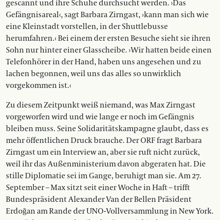
gescannt und ihre Schuhe durchsucht werden. ›Das
Gefängnisareal‹, sagt Barbara Zirngast, ›kann man sich wie
eine Kleinstadt vorstellen, in der Shuttlebusse
herumfahren.‹ Bei einem der ersten Besuche sieht sie ihren
Sohn nur hinter einer Glasscheibe. ›Wir hatten beide einen
Telefonhörer in der Hand, haben uns angesehen und zu
lachen begonnen, weil uns das alles so unwirklich
vorgekommen ist.‹
Zu diesem Zeitpunkt weiß niemand, was Max Zirngast
vorgeworfen wird und wie lange er noch im Gefängnis
bleiben muss. Seine Solidaritätskampagne glaubt, dass es
mehr öffentlichen Druck brauche. Der ORF fragt Barbara
Zirngast um ein Interview an, aber sie ruft nicht zurück,
weil ihr das Außenministerium davon abgeraten hat. Die
stille Diplomatie sei im Gange, beruhigt man sie. Am 27.
September – Max sitzt seit einer Woche in Haft – trifft
Bundespräsident Alexander Van der Bellen Präsident
Erdoğan am Rande der UNO-Vollversammlung in New York.