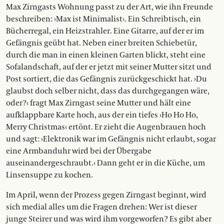
Max Zirngasts Wohnung passt zu der Art, wie ihn Freunde
beschreiben: ›Max ist Minimalist‹. Ein Schreibtisch, ein
Bücherregal, ein Heizstrahler. Eine Gitarre, auf der er im
Gefängnis geübt hat. Neben einer breiten Schiebetür,
durch die man in einen kleinen Garten blickt, steht eine
Sofalandschaft, auf der er jetzt mit seiner Mutter sitzt und
Post sortiert, die das Gefängnis zurückgeschickt hat. ›Du
glaubst doch selber nicht, dass das durchgegangen wäre,
oder?‹ fragt Max Zirngast seine Mutter und hält eine
aufklappbare Karte hoch, aus der ein tiefes ›Ho Ho Ho,
Merry Christmas‹ ertönt. Er zieht die Augenbrauen hoch
und sagt: ›Elektronik war im Gefängnis nicht erlaubt, sogar
eine Armbanduhr wird bei der Übergabe
auseinandergeschraubt.‹ Dann geht er in die Küche, um
Linsensuppe zu kochen.
Im April, wenn der Prozess gegen Zirngast beginnt, wird
sich medial alles um die Fragen drehen: Wer ist dieser
junge Steirer und was wird ihm vorgeworfen? Es gibt aber