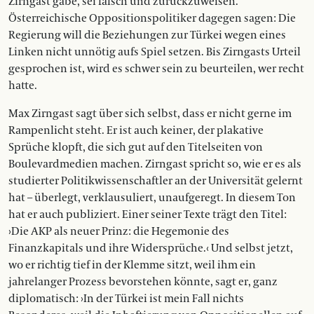
Zirngast gäbe, sei falsch und zurückzuweisen.
Österreichische Oppositionspolitiker dagegen sagen: Die
Regierung will die Beziehungen zur Türkei wegen eines
Linken nicht unnötig aufs Spiel setzen. Bis Zirngasts Urteil
gesprochen ist, wird es schwer sein zu beurteilen, wer recht
hatte.
Max Zirngast sagt über sich selbst, dass er nicht gerne im
Rampenlicht steht. Er ist auch keiner, der plakative
Sprüche klopft, die sich gut auf den Titelseiten von
Boulevardmedien machen. Zirngast spricht so, wie er es als
studierter Politikwissenschaftler an der Universität gelernt
hat – überlegt, verklausuliert, unaufgeregt. In diesem Ton
hat er auch publiziert. Einer seiner Texte trägt den Titel:
›Die AKP als neuer Prinz: die Hegemonie des
Finanzkapitals und ihre Widersprüche.‹ Und selbst jetzt,
wo er richtig tief in der Klemme sitzt, weil ihm ein
jahrelanger Prozess bevorstehen könnte, sagt er, ganz
diplomatisch: ›In der Türkei ist mein Fall nichts