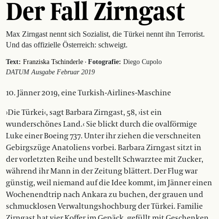
Der Fall Zirngast
Max Zirngast nennt sich Sozialist, die Türkei nennt ihn Terrorist.
Und das offizielle Österreich: schweigt.
·
Text:
Franziska Tschinderle
Fotografie:
Diego Cupolo
DATUM Ausgabe Februar 2019
10. Jänner 2019, eine Turkish-Airlines-Maschine
›Die Türkei‹, sagt Barbara Zirngast, 58, ›ist ein
wunderschönes Land.‹ Sie blickt durch die ovalförmige
Luke einer Boeing 737. Unter ihr ziehen die verschneiten
Gebirgszüge Anatoliens vorbei. Barbara Zirngast sitzt in
der vorletzten Reihe und bestellt Schwarztee mit Zucker,
während ihr Mann in der Zeitung blättert. Der Flug war
günstig, weil niemand auf die Idee kommt, im Jänner einen
Wochenendtrip nach Ankara zu buchen, der grauen und
schmucklosen Verwaltungshochburg der Türkei. Familie
Zirngast hat vier Koffer im Gepäck, gefüllt mit Geschenken