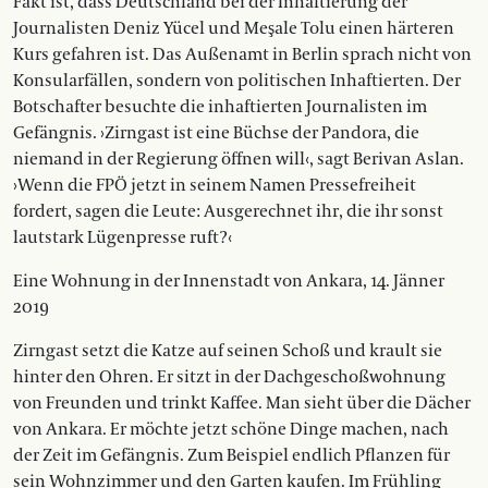
Fakt ist, dass Deutschland bei der Inhaftierung der
Journalisten Deniz Yücel und Meşale Tolu einen härteren
Kurs gefahren ist. Das Außenamt in Berlin sprach nicht von
Konsularfällen, sondern von politischen Inhaftierten. Der
Botschafter besuchte die inhaftierten Journalisten im
Gefängnis. ›Zirngast ist eine Büchse der Pandora, die
niemand in der Regierung öffnen will‹, sagt Berivan Aslan.
›Wenn die FPÖ jetzt in seinem Namen Pressefreiheit
fordert, sagen die Leute: Ausgerechnet ihr, die ihr sonst
lautstark Lügenpresse ruft?‹
Eine Wohnung in der Innenstadt von Ankara, 14. Jänner
2019
Zirngast setzt die Katze auf seinen Schoß und krault sie
hinter den Ohren. Er sitzt in der Dachgeschoßwohnung
von Freunden und trinkt Kaffee. Man sieht über die Dächer
von Ankara. Er möchte jetzt schöne Dinge machen, nach
der Zeit im Gefängnis. Zum Beispiel endlich Pflanzen für
sein Wohnzimmer und den Garten kaufen. Im Frühling