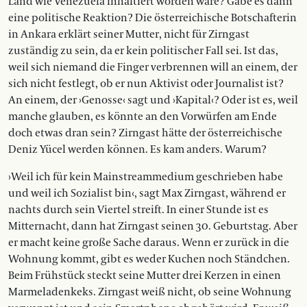
Land wie Venezuela inhaftiert worden wäre? Gäbe es dann
eine politische Reaktion? Die österreichische Botschafterin
in Ankara erklärt seiner Mutter, nicht für Zirngast
zuständig zu sein, da er kein politischer Fall sei. Ist das,
weil sich niemand die Finger verbrennen will an einem, der
sich nicht festlegt, ob er nun Aktivist oder Journalist ist?
An einem, der ›Genosse‹ sagt und ›Kapital‹? Oder ist es, weil
manche glauben, es könnte an den Vorwürfen am Ende
doch etwas dran sein? Zirngast hätte der österreichische
Deniz Yücel werden können. Es kam anders. Warum?
›Weil ich für kein Mainstreammedium geschrieben habe
und weil ich Sozialist bin‹, sagt Max Zirngast, während er
nachts durch sein Viertel streift. In einer Stunde ist es
Mitternacht, dann hat Zirngast seinen 30. Geburtstag. Aber
er macht keine große Sache daraus. Wenn er zurück in die
Wohnung kommt, gibt es weder Kuchen noch Ständchen.
Beim Frühstück steckt seine Mutter drei Kerzen in einen
Marmeladenkeks. Zirngast weiß nicht, ob seine Wohnung