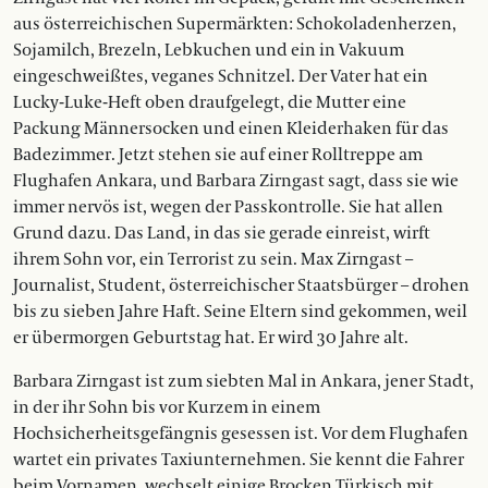
aus österreichischen Supermärkten: Schokoladenherzen,
Sojamilch, Brezeln, Lebkuchen und ein in Vakuum
eingeschweißtes, veganes Schnitzel. Der Vater hat ein
Lucky-Luke-Heft oben draufgelegt, die Mutter eine
Packung Männersocken und einen Kleiderhaken für das
Badezimmer. Jetzt stehen sie auf einer Rolltreppe am
Flughafen Ankara, und Barbara Zirngast sagt, dass sie wie
immer nervös ist, wegen der Passkontrolle. Sie hat allen
Grund dazu. Das Land, in das sie gerade einreist, wirft
ihrem Sohn vor, ein Terrorist zu sein. Max Zirngast –
Journalist, Student, österreichischer Staatsbürger – drohen
bis zu sieben Jahre Haft. Seine Eltern sind gekommen, weil
er übermorgen Geburtstag hat. Er wird 30 Jahre alt.
Barbara Zirngast ist zum siebten Mal in Ankara, jener Stadt,
in der ihr Sohn bis vor Kurzem in einem
Hochsicherheitsgefängnis gesessen ist. Vor dem Flughafen
wartet ein privates Taxiunternehmen. Sie kennt die Fahrer
beim Vornamen, wechselt einige Brocken Türkisch mit