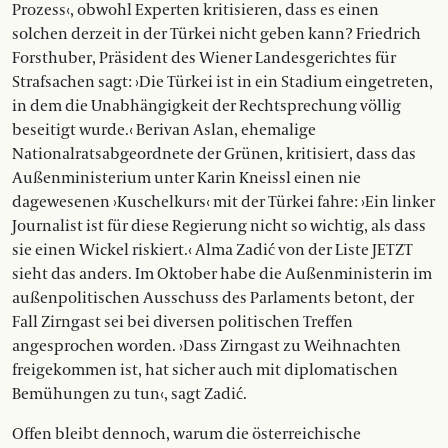
Prozess‹, obwohl Experten kritisieren, dass es einen
solchen derzeit in der Türkei nicht geben kann? Friedrich
Forsthuber, Präsident des Wiener Landesgerichtes für
Strafsachen sagt: ›Die Türkei ist in ein Stadium eingetreten,
in dem die Unabhängigkeit der Rechtsprechung völlig
beseitigt wurde.‹ Berivan Aslan, ehemalige
Nationalratsabgeordnete der Grünen, kritisiert, dass das
Außenministerium unter Karin Kneissl einen nie
dagewesenen ›Kuschelkurs‹ mit der Türkei fahre: ›Ein linker
Journalist ist für diese Regierung nicht so wichtig, als dass
sie einen Wickel riskiert.‹ Alma Zadić von der Liste JETZT
sieht das anders. Im Oktober habe die Außenministerin im
außenpolitischen Ausschuss des Parlaments betont, der
Fall Zirngast sei bei diversen politischen Treffen
angesprochen worden. ›Dass Zirngast zu Weihnachten
freigekommen ist, hat sicher auch mit diplomatischen
Bemühungen zu tun‹, sagt Zadić.
Offen bleibt dennoch, warum die österreichische