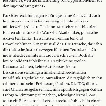
Besonderes, weil die Inhaftierung von Oppositionellen auf
der Tagesordnung steht.‹
Für Österreich hingegen ist Zirngast eine Zäsur. Und auch
für Europa. Er ist ein Frühwarnsignal dafür, dass es
mittlerweile jeden treffen kann. Menschen mit blonden
Haaren ohne türkische Wurzeln. Akademiker, politische
Aktivisten, Linke, Tierschützer, Feministen und
Umweltschützer. Zirngast ist all das. Die Tatsache, dass ihn
die türkische Justiz deswegen für einen Terroristen hält,
muss Gleichgesinnte in Europa erschrecken. Doch die
breite Solidarität bleibt aus. Es gibt keine großen
Demonstrationen, keine Autokorsos, keine
Diskussionssendungen im öffentlich-rechtlichen
Rundfunk. Es gibt keine Journalisten, die tagtäglich an ihn
erinnern und seine Freilassung fordern. Die FPÖ, die nie
eine Chance ausgelassen hat, innenpolitisch gegen ›Sultan
Erdoğan‹ Stimmung zu machen, schweigt diesmal. Was,
wenn ein Burschenschafter oder rechter Publizist in einem