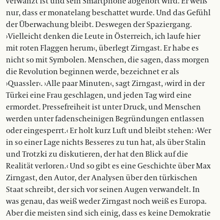
verwanzt ist und sein Smartphone abgehört wird. Er weiß
nur, dass er monatelang beschattet wurde. Und das Gefühl
der Überwachung bleibt. Deswegen der Spaziergang.
›Vielleicht denken die Leute in Österreich, ich laufe hier
mit roten Flaggen herum‹, überlegt Zirngast. Er habe es
nicht so mit Symbolen. Menschen, die sagen, dass morgen
die Revolution beginnen werde, bezeichnet er als
›Quassler‹. ›Alle paar Minuten‹, sagt Zirngast, ›wird in der
Türkei eine Frau geschlagen, und jeden Tag wird eine
ermordet. Pressefreiheit ist unter Druck, und Menschen
werden unter fadenscheinigen Begründungen entlassen
oder eingesperrt.‹ Er holt kurz Luft und bleibt stehen: ›Wer
in so einer Lage nichts Besseres zu tun hat, als über Stalin
und Trotzki zu diskutieren, der hat den Blick auf die
Realität verloren.‹ Und so gibt es eine Geschichte über Max
Zirngast, den Autor, der Analysen über den türkischen
Staat schreibt, der sich vor seinen Augen verwandelt. In
was genau, das weiß weder Zirngast noch weiß es Europa.
Aber die meisten sind sich einig, dass es keine Demokratie