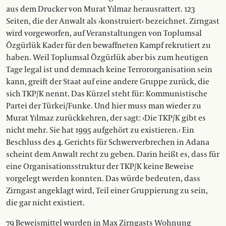
aus dem Drucker von Murat Yılmaz herausrattert. 123
Seiten, die der Anwalt als ›konstruiert‹ bezeichnet. Zirngast
wird vorgeworfen, auf Veranstaltungen von Toplumsal
Özgürlük Kader für den bewaffneten Kampf rekrutiert zu
haben. Weil Toplumsal Özgürlük aber bis zum heutigen
Tage legal ist und demnach keine Terror­organisation sein
kann, greift der Staat auf eine andere Gruppe zurück, die
sich TKP/K nennt. Das Kürzel steht für: Kommunistische
Partei der Türkei/Funke. Und hier muss man wieder zu
Murat Yılmaz zurückkehren, der sagt: ›Die TKP/K gibt es
nicht mehr. Sie hat 1995 aufgehört zu existieren.‹ Ein
Beschluss des 4. Gerichts für Schwerverbrechen in Adana
scheint dem Anwalt recht zu geben. Darin heißt es, dass für
eine Organisationsstruktur der TKP/K keine Beweise
vorgelegt werden konnten. Das würde bedeuten, dass
Zirngast angeklagt wird, Teil einer Gruppierung zu sein,
die gar nicht existiert.
79 Beweismittel wurden in Max Zirngasts Wohnung