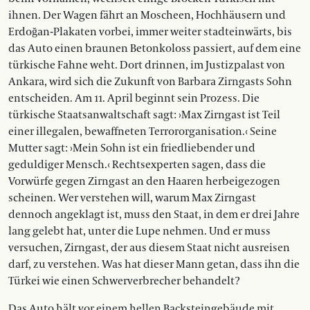
ihnen. Der Wagen fährt an Moscheen, Hochhäusern und
Erdoğan-Plakaten vorbei, immer weiter stadteinwärts, bis
das Auto einen braunen Betonkoloss passiert, auf dem eine
türkische Fahne weht. Dort drinnen, im Justizpalast von
Ankara, wird sich die Zukunft von Barbara Zirngasts Sohn
entscheiden. Am 11. April beginnt sein Prozess. Die
türkische Staatsanwaltschaft sagt: ›Max Zirngast ist Teil
einer illegalen, bewaffneten Terrororganisation.‹ Seine
Mutter sagt: ›Mein Sohn ist ein friedliebender und
geduldiger Mensch.‹ Rechtsexperten sagen, dass die
Vorwürfe gegen Zirngast an den Haaren herbeigezogen
scheinen. Wer verstehen will, warum Max Zirngast
dennoch angeklagt ist, muss den Staat, in dem er drei Jahre
lang gelebt hat, unter die Lupe nehmen. Und er muss
versuchen, Zirngast, der aus diesem Staat nicht ausreisen
darf, zu verstehen. Was hat dieser Mann getan, dass ihn die
Türkei wie einen Schwerverbrecher behandelt?
Das Auto hält vor einem hellen Backsteingebäude mit