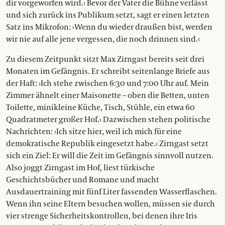
dir vorgeworfen wird.‹ Bevor der Vater die Bühne verlässt
und sich zurück ins Publikum setzt, sagt er einen letzten
Satz ins Mikrofon: ›Wenn du wieder draußen bist, werden
wir nie auf alle jene vergessen, die noch drinnen sind.‹
Zu diesem Zeitpunkt sitzt Max Zirngast bereits seit drei
Monaten im Gefängnis. Er schreibt seitenlange Briefe aus
der Haft: ›Ich stehe zwischen 6:30 und 7:00 Uhr auf. Mein
Zimmer ähnelt einer Maisonette – oben die Betten, unten
Toilette, minikleine Küche, Tisch, Stühle, ein etwa 60
Quadratmeter großer Hof.‹ Dazwischen stehen politische
Nachrichten: ›Ich sitze hier, weil ich mich für eine
demokratische Republik eingesetzt habe.‹ Zirngast setzt
sich ein Ziel: Er will die Zeit im Gefängnis sinnvoll nutzen.
Also joggt Zirngast im Hof, liest türkische
Geschichtsbücher und Romane und macht
Ausdauertraining mit fünf Liter fassenden Wasserflaschen.
Wenn ihn seine Eltern besuchen wollen, müssen sie durch
vier strenge Sicherheitskontrollen, bei denen ihre Iris