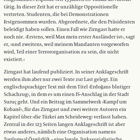
tätig. In dieser Zeit hat er unzählige Oppositionelle
vertreten. Studenten, die bei Demonstrationen
festgenommen wurden. Abgeordnete, die den Präsidenten
beleidigt haben sollen. Einen Fall wie Zirngast hatte er
noch nie. ›Erstens, weil Max mein erster Ausländer ist‹, sagt
er, ›und zweitens, weil meinem Mandanten vorgeworfen
wird, Teil einer Terrororganisation zu sein, die nicht
existiert.‹
Zirngast hat laufend publiziert. In seiner Anklageschrift
werden ihm aber nur zwei Texte zur Last gelegt. Ein
englischsprachiger Text mit dem Titel ›Erdoğans blutiger
Schachzug‹, in dem es um einen IS-Anschlag in der Stadt
Suruç geht. Und ein Beitrag im Sammelwerk ›Kampf um
Kobanê‹, für das Zirngast und zwei weitere Autoren ein
Kapitel über ›die Türkei am Scheideweg‹ verfasst haben.
Zentral in der 123 Seiten langen Anklageschrift ist aber
etwas anderes, nämlich eine Organisation namens
Toplumsal Özgürlük – eine legale, linkssozialistische