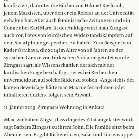
konfisziert, darunter die Bücher von Hikmet Kıvılcımlı,
jenem Marxisten, über den er ein Referat an der Universität
gehalten hat. Aber auch feministische Zeitungen und ein
Comic über Karl Marx. In der Anklage wirft man Zirngast
auch vor, Fotos von kurdischen Widerstandskämpfern auf
dem Smartphone gespeichert zu haben. Zum Beispiel von
Kader Ortakaya, die 2014 im Alter von 28 Jahren an der
syrischen Grenze von türkischen Soldaten getötet wurde.
Zirngast sagt, als Wissenschaftler, der sich mit der
kurdischen Frage beschäftigt, sei es bei Recherchen
unvermeidbar, auf solche Bilder zu stoßen. ›Angesichts der
kargen Beweislage hätte man Max nie festnehmen oder
inhaftieren dürfen‹, folgert sein Anwalt.
11. Jänner 2019, Zirngasts Wohnung in Ankara
›Max, wir haben Angst, dass dir jedes Zitat angelastet wird‹,
sagt Barbara Zirngast zu ihrem Sohn. Die Familie sitzt beim
Abendessen. Es gibt Kichererbsen, Salat und Linsensuppe.