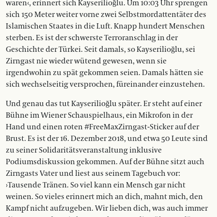
waren‹, erinnert sich Kayserilioğlu. Um 10:03 Uhr sprengen
sich 150 Meter weiter vorne zwei Selbstmordattentäter des
Islamischen Staates in die Luft. Knapp hundert Menschen
sterben. Es ist der schwerste Terroranschlag in der
Geschichte der Türkei. Seit damals, so Kayserilioğlu, sei
Zirngast nie wieder wütend gewesen, wenn sie
irgendwohin zu spät gekommen seien. Damals hätten sie
sich wechselseitig versprochen, füreinander einzustehen.
Und genau das tut Kayserilioğlu später. Er steht auf einer
Bühne im Wiener Schauspielhaus, ein Mikrofon in der
Hand und einen roten #FreeMaxZirngast-Sticker auf der
Brust. Es ist der 16. Dezember 2018, und etwa 50 Leute sind
zu seiner Solidaritätsveranstaltung inklusive
Podiumsdiskussion gekommen. Auf der Bühne sitzt auch
Zirngasts Vater und liest aus seinem Tagebuch vor:
›Tausende Tränen. So viel kann ein Mensch gar nicht
weinen. So vieles erinnert mich an dich, mahnt mich, den
Kampf nicht aufzugeben. Wir lieben dich, was auch immer