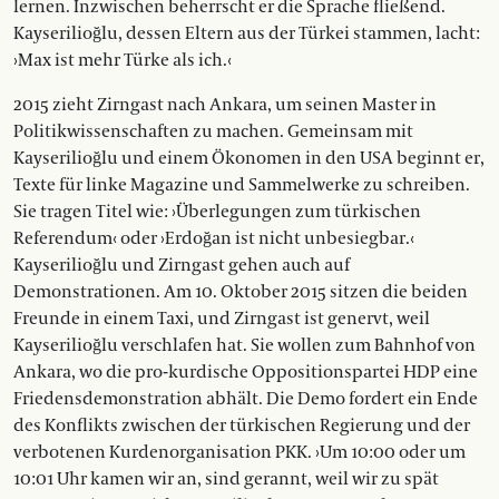
lernen. Inzwischen beherrscht er die Sprache fließend.
Kayserilioğlu, dessen Eltern aus der Türkei stammen, lacht:
›Max ist mehr Türke als ich.‹
2015 zieht Zirngast nach Ankara, um seinen Master in
Politikwissenschaften zu machen. Gemeinsam mit
Kayserilioğlu und einem Ökonomen in den USA beginnt er,
Texte für linke Magazine und Sammelwerke zu schreiben.
Sie tragen Titel wie: ›Überlegungen zum türkischen
Referendum‹ oder ›Erdoğan ist nicht unbesiegbar.‹
Kayserilioğlu und Zirngast gehen auch auf
Demonstrationen. Am 10. Oktober 2015 sitzen die beiden
Freunde in einem Taxi, und Zirngast ist genervt, weil
Kayserilioğlu verschlafen hat. Sie wollen zum Bahnhof von
Ankara, wo die pro-kurdische Oppositionspartei HDP eine
Friedensdemonstration abhält. Die Demo fordert ein Ende
des Konflikts zwischen der türkischen Regierung und der
verbotenen Kurdenorganisation PKK. ›Um 10:00 oder um
10:01 Uhr kamen wir an, sind gerannt, weil wir zu spät