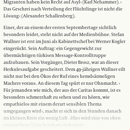
Migranten haben kein Recht auf Asyl ‹ (Karl Nehammer). ›
Das Geschrei nach Verteilung der Flüchtlinge ist nicht die
Lösung ‹ (Alexander Schallenberg).
Einer, der an einem der ersten Septembertage sicht­­lich
besonders leidet, steht nicht auf der Medienbühne. Stefan
Wallner ist erst im Juni als Kabinettschef bei Werner Kogler
eingerückt. Sein Auftrag : ein Gegengewicht zur
übermächtigen türkisen Message-Kontrolltruppe
aufzubauen. Sein Vorgänger, Dieter Brosz, war an dieser
Herkulesaufgabe gescheitert. Dem 49-jährigen Wallner eilt
nicht nur bei den Ökos der Ruf eines hemdsärmeligen
Machers voraus. An diesem Tag spürt er nur Ohnmacht. ›
Für jemanden wie mich, der aus der Caritas kommt, ist es
besonders schmerzhaft zu sehen und zu hören, wie
empathielos mit einem der­­art sensiblen Thema
umgegangen wird ‹, macht er sich in den Stunden danach
im kleinen Kreis ein wenig Luft. › Hier wird eine von oben
vorgegebene Linie beinhart exekutiert. ‹