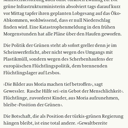
grüne Infrastrukturministerin absolviert tags da­rauf kurz
vor Mittag tapfer ihren geplanten Lobgesang auf das Öko-
Abkommen, wohlwissend, dass er null Nie­­derschlag
finden wird. Eine Katastrophenmeldung in den frühen
Morgenstunden hat alle Pläne über den Haufen geworfen.
Die Politik der Grünen steht ab sofort greller denn je im
Scheinwerferlicht, aber nicht wegen des Umgangs mit
Plastikmüll, sondern wegen des Scherbenhaufens der
europäischen Flüchtlingspolitik, dem brennenden
Flüchtlingslager auf Lesbos.
› Die Bilder aus Moria machen tief betroffen ‹, sagt
Gewessler.
Rasche Hilfe sei › ein Gebot der Menschlichkeit ‹.
Flüchtlinge, zuvorderst Kinder, aus Moria aufzunehmen,
bleibe › Position der Grünen ‹.
Die Botschaft, die als Position der türkis-grünen Regierung
hängen bleibt, ist eine total andere. › Gewaltbereite