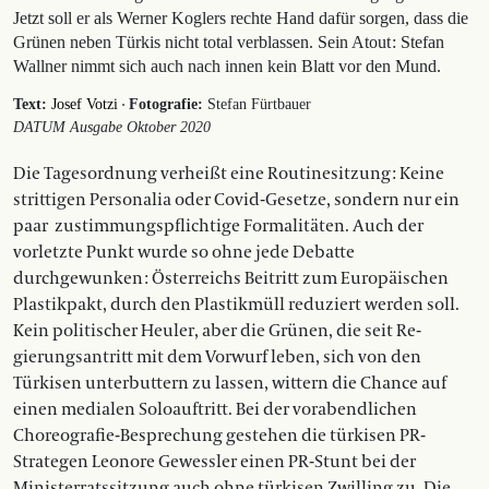
Jetzt soll er als Werner Koglers rechte Hand dafür sorgen, dass die
Grünen neben Türkis nicht total verblassen. Sein Atout : Stefan
Wallner nimmt sich auch nach innen kein Blatt vor den Mund.
·
Text:
Josef Votzi
Fotografie:
Stefan Fürtbauer
DATUM Ausgabe Oktober 2020
Die Tagesordnung verheißt eine Routinesitzung : Keine
strittigen Personalia oder Co­­vid-Gesetze, sondern nur ein
paar
zustimmungspflichtige Formalitäten. Auch der
vorletzte Punkt wurde so ohne jede Debatte
durchgewunken : Österreichs Beitritt zum Europäischen
Plastikpakt, durch den Plastikmüll reduziert werden soll.
Kein politischer Heuler, aber die Grünen, die seit Re­­
gierungsantritt mit dem Vorwurf leben, sich von den
Türkisen unterbuttern zu lassen, wittern die Chance auf
einen medialen Soloauftritt. Bei der vorabendlichen
Choreografie-Besprechung gestehen die türkisen PR-
Strategen Leonore Gewessler einen PR-Stunt bei der
Ministerratssitzung auch ohne türkisen Zwilling zu. Die