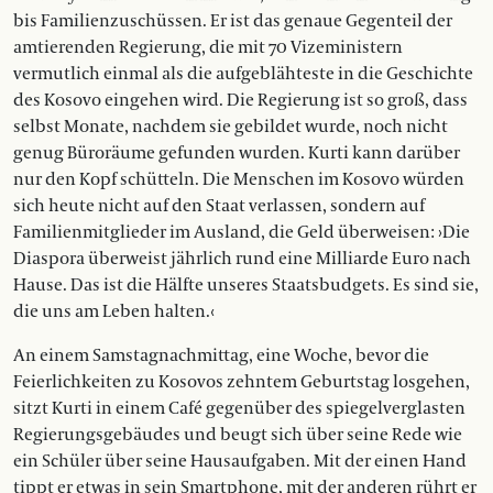
bis Familienzuschüssen. Er ist das genaue Gegenteil der
amtierenden Regierung, die mit 70 Vizeministern
vermutlich einmal als die aufgeblähteste in die Geschichte
des Kosovo eingehen wird. Die Regierung ist so groß, dass
selbst Monate, nachdem sie gebildet wurde, noch nicht
genug Büroräume gefunden wurden. Kurti kann darüber
nur den Kopf schütteln. Die Menschen im Kosovo würden
sich heute nicht auf den Staat verlassen, sondern auf
Familienmitglieder im Ausland, die Geld überweisen: ›Die
Diaspora überweist jährlich rund eine Milliarde Euro nach
Hause. Das ist die Hälfte unseres Staatsbudgets. Es sind sie,
die uns am Leben halten.‹
An einem Samstagnachmittag, eine Woche, bevor die
Feierlichkeiten zu Kosovos zehntem Geburtstag losgehen,
sitzt Kurti in einem Café gegenüber des spiegelverglasten
Regierungsgebäudes und beugt sich über seine Rede wie
ein Schüler über seine Hausaufgaben. Mit der einen Hand
tippt er etwas in sein Smartphone, mit der anderen rührt er