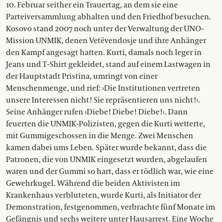
10. Februar seither ein Trauertag, an dem sie eine
Parteiversammlung abhalten und den Friedhof besuchen.
Kosovo stand 2007 noch unter der Verwaltung der UNO-
Mission UNMIK, denen Vetëvendosje und ihre Anhänger
den Kampf angesagt hatten. Kurti, damals noch leger in
Jeans und T-Shirt gekleidet, stand auf einem Lastwagen in
der Hauptstadt Pristina, umringt von einer
Menschenmenge, und rief: ›Die Institutionen vertreten
unsere Interessen nicht! Sie repräsentieren uns nicht!‹.
Seine Anhänger rufen ›Diebe! Diebe! Diebe!‹. Dann
feuerten die UNMIK-Polizisten, gegen die Kurti wetterte,
mit Gummigeschossen in die Menge. Zwei Menschen
kamen dabei ums Leben. Später wurde bekannt, dass die
Patronen, die von UNMIK eingesetzt wurden, abgelaufen
waren und der Gummi so hart, dass er tödlich war, wie eine
Gewehrkugel. Während die beiden Aktivisten im
Krankenhaus verbluteten, wurde Kurti, als Initiator der
Demonstration, festgenommen, verbrachte fünf Monate im
Gefängnis und sechs weitere unter Hausarrest. Eine Woche