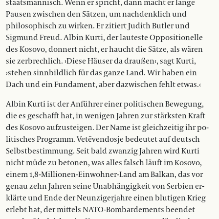
staatsmännisch. Wenn er spricht, dann macht er lange
Pausen zwischen den Sätzen, um nachdenklich und
philosophisch zu wirken. Er zitiert Judith Butler und
Sigmund Freud. Albin Kurti, der lauteste Oppositionelle
des Kosovo, donnert nicht, er haucht die Sätze, als wären
sie zerbrechlich. ›Diese Häuser da draußen‹, sagt Kurti,
›stehen sinnbildlich für das ganze Land. Wir haben ein
Dach und ein Fundament, aber dazwischen fehlt etwas.‹
Albin Kurti ist der Anführer einer politischen Bewegung,
die es geschafft hat, in wenigen Jahren zur stärksten Kraft
des Kosovo aufzusteigen. Der Name ist gleichzeitig ihr po­
litisches Programm. Vetëvendosje be­deutet auf deutsch
Selbstbestimmung. Seit bald zwanzig Jahren wird Kurti
nicht müde zu betonen, was alles falsch läuft im Kosovo,
einem 1,8-Millionen-Einwohner-Land am Balkan, das vor
genau zehn Jahren seine Unabhängigkeit von Serbien er­
klärte und Ende der Neunzigerjahre einen blutigen Krieg
erlebt hat, der mittels NATO-Bombardements beendet