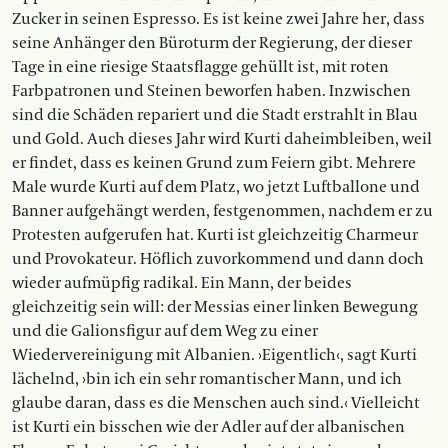
Zucker in seinen Espresso. Es ist keine zwei Jahre her, dass
seine Anhänger den Büroturm der Regierung, der dieser
Tage in eine riesige Staatsflagge gehüllt ist, mit roten
Farbpatronen und Steinen beworfen haben. Inzwischen
sind die Schäden repariert und die Stadt erstrahlt in Blau
und Gold. Auch dieses Jahr wird Kurti daheim­bleiben, weil
er findet, dass es keinen Grund zum Feiern gibt. Mehrere
Male wurde Kurti auf dem Platz, wo jetzt Luftballone und
Banner aufgehängt werden, festgenommen, nachdem er zu
Protesten aufgerufen hat. Kurti ist gleichzeitig Charmeur
und Provokateur. Höflich zuvorkommend und dann doch
wieder aufmüpfig radikal. Ein Mann, der beides
gleichzeitig sein will: der Messias einer linken Bewegung
und die Galionsfigur auf dem Weg zu einer
Wiedervereinigung mit Albanien. ›Eigentlich‹, sagt Kurti
lächelnd, ›bin ich ein sehr romantischer Mann, und ich
glaube daran, dass es die Menschen auch sind.‹ Vielleicht
ist Kurti ein bisschen wie der Adler auf der albanischen