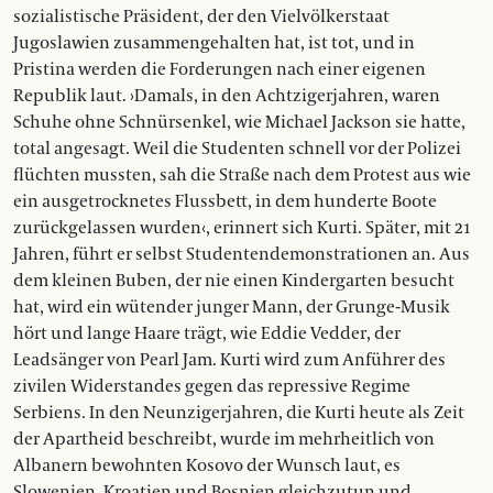
sozialistische Präsident, der den Vielvölkerstaat
Jugoslawien zusammengehalten hat, ist tot, und in
Pristina werden die Forderungen nach einer eigenen
Republik laut. ›Damals, in den Achtzigerjahren, waren
Schuhe ohne Schnürsenkel, wie Michael Jackson sie hatte,
total angesagt. Weil die Studenten schnell vor der Polizei
flüchten mussten, sah die Straße nach dem Protest aus wie
ein ausgetrocknetes Flussbett, in dem hunderte Boote
zurückgelassen wurden‹, erinnert sich Kurti. Später, mit 21
Jahren, führt er selbst Studentendemonstrationen an. Aus
dem kleinen Buben, der nie einen Kindergarten besucht
hat, wird ein wütender junger Mann, der Grunge-Musik
hört und lange Haare trägt, wie Eddie Vedder, der
Leadsänger von Pearl Jam. Kurti wird zum Anführer des
zivilen Widerstandes gegen das repressive Regime
Serbiens. In den Neunzigerjahren, die Kurti heute als Zeit
der Apartheid beschreibt, wurde im mehrheitlich von
Albanern bewohnten Kosovo der Wunsch laut, es
Slowenien, Kroatien und Bosnien gleichzutun und