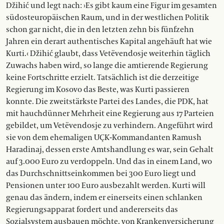
Džihić und legt nach: ›Es gibt kaum eine Figur im gesamten
südosteuropäischen Raum, und in der westlichen Politik
schon gar nicht, die in den letzten zehn bis fünfzehn
Jahren ein derart authentisches Kapital angehäuft hat wie
Kurti.‹ Džihić glaubt, dass Vetëvendosje weiterhin täglich
Zuwachs haben wird, so lange die amtierende Regierung
keine Fortschritte erzielt. Tatsächlich ist die derzeitige
Regierung im Kosovo das Beste, was Kurti passieren
konnte. Die zweitstärkste Partei des Landes, die PDK, hat
mit hauchdünner Mehrheit eine Regierung aus 17 Parteien
gebildet, um Vetëvendosje zu verhindern. Angeführt wird
sie von dem ehemaligen UÇK-Kommandanten Ramush
Haradinaj, dessen erste Amtshandlung es war, sein Gehalt
auf 3.000 Euro zu verdoppeln. Und das in einem Land, wo
das Durchschnittseinkommen bei 300 Euro liegt und
Pensionen unter 100 Euro ausbezahlt werden. Kurti will
genau das ändern, indem er einerseits einen schlanken
Regierungsapparat fordert und andererseits das
Sozialsystem ausbauen möchte, von Krankenversicherung