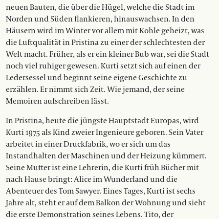
neuen Bauten, die über die Hügel, welche die Stadt im
Norden und Süden flankieren, hinauswachsen. In den
Häusern wird im Winter vor allem mit Kohle geheizt, was
die Luftqualität in Pristina zu einer der schlechtesten der
Welt macht. Früher, als er ein kleiner Bub war, sei die Stadt
noch viel ruhiger gewesen. Kurti setzt sich auf einen der
Ledersessel und beginnt seine eigene Geschichte zu
erzählen. Er nimmt sich Zeit. Wie jemand, der seine
Memoiren aufschreiben lässt.
In Pristina, heute die jüngste Hauptstadt Europas, wird
Kurti 1975 als Kind zweier Ingenieure geboren. Sein Vater
arbeitet in einer Druckfabrik, wo er sich um das
Instandhalten der Maschinen und der Heizung kümmert.
Seine Mutter ist eine Lehrerin, die Kurti früh Bücher mit
nach Hause bringt: Alice im Wunderland und die
Abenteuer des Tom Sawyer. Eines Tages, Kurti ist sechs
Jahre alt, steht er auf dem Balkon der Wohnung und sieht
die erste Demonstration seines Lebens. Tito, der