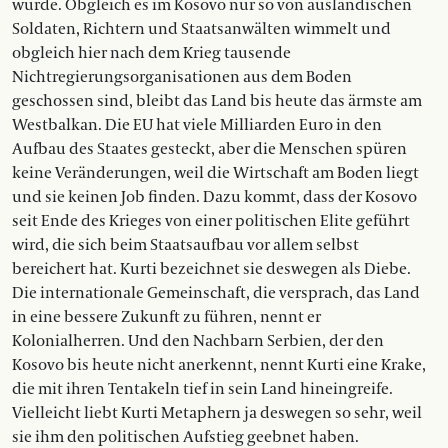
wurde. Obgleich es im Kosovo nur so von ausländischen
Soldaten, Richtern und Staatsanwälten wimmelt und
obgleich hier nach dem Krieg tausende
Nichtregierungsorganisationen aus dem Boden
geschossen sind, bleibt das Land bis heute das ärmste am
Westbalkan. Die EU hat viele Milliarden Euro in den
Aufbau des Staates gesteckt, aber die Menschen spüren
keine Veränderungen, weil die Wirtschaft am Boden liegt
und sie keinen Job finden. Dazu kommt, dass der Kosovo
seit Ende des Krieges von einer politischen Elite geführt
wird, die sich beim Staatsaufbau vor allem selbst
bereichert hat. Kurti bezeichnet sie deswegen als Diebe.
Die internationale Gemeinschaft, die versprach, das Land
in eine bessere Zukunft zu führen, nennt er
Kolonialherren. Und den Nachbarn Serbien, der den
Kosovo bis heute nicht anerkennt, nennt Kurti eine Krake,
die mit ihren Tentakeln tief in sein Land hineingreife.
Vielleicht liebt Kurti Metaphern ja deswegen so sehr, weil
sie ihm den politischen Aufstieg geebnet haben.