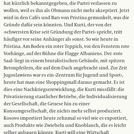
hat kürzlich bekanntgegeben, die Partei verlassen zu
wollen, weil es ihn als Obmann nicht mehr akzeptiert. Jetzt
wird in den Cafés und Bars von Pristina gemunkelt, was die
Gründe dafür sein könnten. Und Kurti, der von der
›schwersten Krise seit Gründung der Partei‹ spricht, tritt
häufiger vor seine Anhänger als sonst. So wie heute in
Pristina. Am Boden ein roter Teppich, vor den Fenstern rote
Vorhänge, auf der Bühne die Flagge Albaniens. Der ›rote
Saal‹ liegt in einem brutalistischen Gebäude, mit spitzen
Betonpfeilern, die auf dem Dach angebracht sind. Zur Zeit
Jugoslawiens war es ein ›Zentrum für Jugend und Sport‹,
heute hat man eine Shoppingmall daraus gemacht. Es ist
dies eine Nachkriegsentwicklung, die Kurti missfällt: die
Privatisierung staatlicher Betriebe, die Individualisierung
der Gesellschaft, die Genese hin zu einer
Konsumgesellschaft, die nichts mehr selbst produziert.
Kosovo importiert heute zehnmal so viel wie es exportiert,
auch Produkte wie Zwiebeln und Knoblauch, die es leicht
selber anbauen könnte. Kurti will eine Wirtschaft