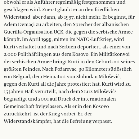
obwohl er als Anführer regelmäßig festgenommen und
geschlagen wird. Zuerst glaubt er an den friedlichen
Widerstand, aber dann, ab 1997, nicht mehr. Er beginnt, für
Adem Demaçi zu arbeiten, den Sprecher der albanischen
Guerilla-Organisation UÇK, die gegen die serbische Armee
kämpft. Im April 1999, mitten im NATO-Luftkrieg, wird
Kurti verhaftet und nach Serbien deportiert, als einer von
2.000 Polithäftlingen aus dem Kosovo. Ein Militärkonvoi
der serbischen Armee bringt Kurti in den Geburtsort seines
größten Feindes. Nach Požarevac, 90 Kilometer südöstlich
von Belgrad, dem Heimatort von Slobodan Milošević,
gegen den Kurti all die Jahre protestiert hat. Kurti wird zu
15 Jahren Haft verurteilt, nach dem Sturz Miloševićs
begnadigt und 2001 auf Druck der internationalen
Gemeinschaft freigelassen. Als er in den Kosovo
zurückkehrt, ist der Krieg vorbei. Er, der
Widerstandskämpfer, hat die Befreiung verpasst.