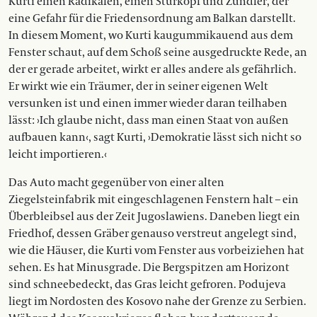
Kurti einen Radikalen, einen Sturkopf und Zündler, der
eine Gefahr für die Friedensordnung am Balkan darstellt.
In diesem Moment, wo Kurti kaugummikauend aus dem
Fenster schaut, auf dem Schoß seine ausgedruckte Rede, an
der er gerade arbeitet, wirkt er alles andere als gefährlich.
Er wirkt wie ein Träumer, der in seiner eigenen Welt
versunken ist und einen immer wieder daran teilhaben
lässt: ›Ich glaube nicht, dass man einen Staat von außen
aufbauen kann‹, sagt Kurti, ›Demokratie lässt sich nicht so
leicht importieren.‹
Das Auto macht gegenüber von einer alten
Ziegelsteinfabrik mit eingeschlagenen Fenstern halt – ein
Überbleibsel aus der Zeit Jugoslawiens. Daneben liegt ein
Friedhof, dessen Gräber genauso verstreut angelegt sind,
wie die Häuser, die Kurti vom Fenster aus vorbeiziehen hat
sehen. Es hat Minusgrade. Die Bergspitzen am Horizont
sind schneebedeckt, das Gras leicht gefroren. Podujeva
liegt im Nordosten des Kosovo nahe der Grenze zu ­Serbien.