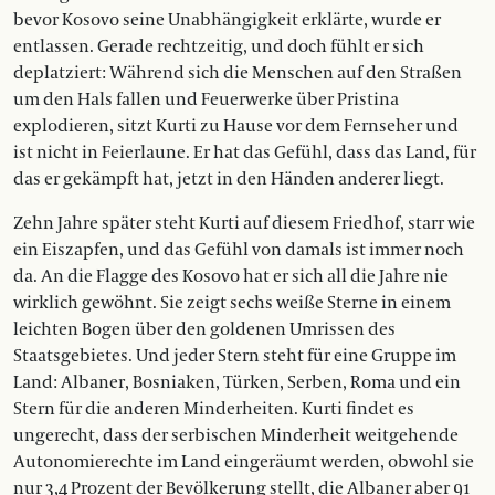
bevor Kosovo seine Unabhängigkeit erklärte, wurde er
entlassen. Gerade rechtzeitig, und doch fühlt er sich
deplatziert: Während sich die Menschen auf den Straßen
um den Hals fallen und Feuerwerke über Pristina
explodieren, sitzt Kurti zu Hause vor dem Fernseher und
ist nicht in Feierlaune. Er hat das Gefühl, dass das Land, für
das er gekämpft hat, jetzt in den Händen anderer liegt.
Zehn Jahre später steht Kurti auf diesem Friedhof, starr wie
ein Eiszapfen, und das Gefühl von damals ist immer noch
da. An die Flagge des Kosovo hat er sich all die Jahre nie
wirklich gewöhnt. Sie zeigt sechs weiße Sterne in einem
leichten Bogen über den goldenen Umrissen des
Staatsgebietes. Und jeder Stern steht für eine Gruppe im
Land: Albaner, Bosniaken, Türken, Serben, Roma und ein
Stern für die anderen Minderheiten. Kurti findet es
ungerecht, dass der serbischen Minderheit weitgehende
Autonomierechte im Land eingeräumt werden, obwohl sie
nur 3,4 Prozent der Bevölkerung stellt, die Albaner aber 91