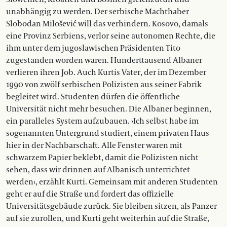
unabhängig zu werden. Der serbische Machthaber
Slobodan Milošević will das verhindern. Kosovo, damals
eine Provinz Serbiens, verlor seine autonomen Rechte, die
ihm unter dem jugoslawischen Präsidenten Tito
zugestanden worden waren. Hunderttausend Albaner
verlieren ihren Job. Auch Kurtis Vater, der im Dezember
1990 von zwölf serbischen Polizisten aus seiner Fabrik
begleitet wird. Studenten dürfen die öffentliche
Universität nicht mehr besuchen. Die Albaner beginnen,
ein paralleles System aufzubauen. ›Ich selbst habe im
sogenannten Untergrund studiert, einem privaten Haus
hier in der Nachbarschaft. Alle Fenster waren mit
schwarzem Papier beklebt, damit die Polizisten nicht
sehen, dass wir drinnen auf Albanisch unterrichtet
werden‹, erzählt Kurti. Gemeinsam mit anderen Studenten
geht er auf die Straße und fordert das offizielle
Universitätsgebäude zurück. Sie bleiben sitzen, als Panzer
auf sie zurollen, und Kurti geht weiterhin auf die Straße,