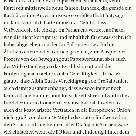
Berichterstatterin des Europäischen Parlaments, kennt
Kurti seit mittlerweile neun Jahren. Lunacek, die gerade ein
Buch über ihre Arbeit im Kosovo veröffentlicht hat, sagt
rückblickend: ›Ich hatte immer das Gefühl, dass
Vetëvendosje die einzige im Parlament vertretene Partei
war, die nicht korrupt ist und inhaltlich für etwas steht. Ich
habe, abgesehen von der Groß­albanien-Geschichte,
Ähnlichkeiten zu den Grünen gesehen, zum Beispiel der
Prozess von der Bewegung zur Parteiwerdung, aber auch
der Widerstand gegen das Establishment und die
Forderung nach mehr sozialer Gerechtigkeit.‹ Lunacek
glaubt, dass Albin Kurtis Verteidigung von Großalbanien
auch damit zusammenhängt, dass Kosovo immer noch
kein voll anerkanntes und für sich selbst verantwortliches
Land der internationalen Gemeinschaft ist. Insofern ist
auch das kosovarische Vertrauen in die Europäische Union
nicht groß, von deren 28 Mitgliedsstaaten fünf weiterhin
den Staat nicht anerkennen: ›Der Dialog mit Serbien wäre
viel einfacher, wenn die EU klar und eindeutig hinter dem