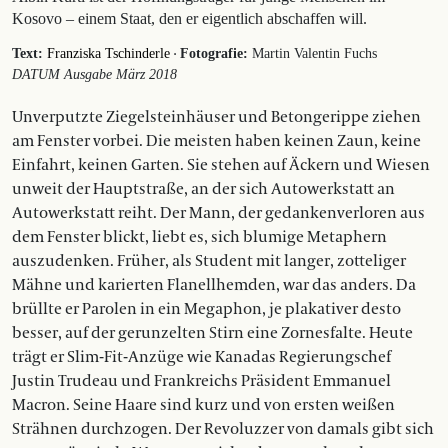
Kosovo – einem Staat, den er eigentlich abschaffen will.
·
Text:
Franziska Tschinderle
Fotografie:
Martin Valentin Fuchs
DATUM Ausgabe März 2018
Unverputzte Ziegelsteinhäuser und Betongerippe ziehen
am Fenster vorbei. Die meisten haben keinen Zaun, keine
Einfahrt, keinen Garten. Sie stehen auf Äckern und Wiesen
unweit der Hauptstraße, an der sich Autowerkstatt an
Autowerkstatt reiht. Der Mann, der gedankenverloren aus
dem Fenster blickt, liebt es, sich blumige Metaphern
auszudenken. Früher, als Student mit langer, zotteliger
Mähne und karierten Flanellhemden, war das anders. Da
brüllte er Parolen in ein Megaphon, je plakativer desto
besser, auf der gerunzelten Stirn eine Zornesfalte. Heute
trägt er Slim-Fit-Anzüge wie Kanadas Regierungschef
Justin Trudeau und Frankreichs Präsident Emmanuel
Macron. Seine Haare sind kurz und von ersten weißen
Strähnen durchzogen. Der Revoluzzer von damals gibt sich