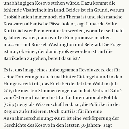
unabhängigen Kosovo stehen würde. Dazu kommt die
fehlende Visafreiheit im Land. Beides ist ein Grund, warum
Großalbanien immer noch ein Thema ist und sich manche
Kosovaren albanische Pässe holen‹, sagt Lunacek. Sollte
Kurti nächster Premierminister werden, worauf er seit bald
15 Jahren wartet, dann wird er Kompromisse machen
müssen – mit Brüssel, Washington und Belgrad. Die Frage
ist nur, ob einer, der damit groß geworden ist, auf die
Barrikaden zu gehen, bereit dazu ist?
Es ist das Image eines unbeugsamen Revoluzzers, der für
seine Forderungen auch mal hinter Gitter geht und in den
Hungerstreik tritt, das Kurti bei der letzten Wahl im Juli
2017 die meisten Stimmen eingebracht hat. Vedran Džihić
vom Österreichischen Institut für Internationale Politik
(Oiip) neigt als Wissenschaftler dazu, die Politiker in der
Region zu kritisieren. Doch Kurti ist für ihn eine
Ausnahmeerscheinung: ›Kurti ist eine Verkörperung der
Geschichte des Kosovo in den letzten 30 Jahren‹, sagt