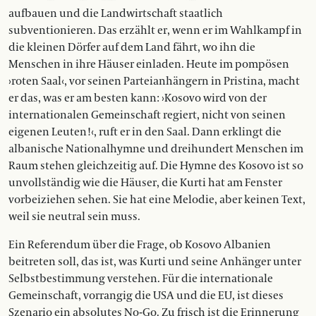
aufbauen und die Landwirtschaft staatlich
subventionieren. Das erzählt er, wenn er im Wahlkampf in
die kleinen Dörfer auf dem Land fährt, wo ihn die
Menschen in ihre Häuser einladen. Heute im pompösen
›roten Saal‹, vor seinen Parteianhängern in Pristina, macht
er das, was er am besten kann: ›Kosovo wird von der
internationalen Gemeinschaft regiert, nicht von seinen
eigenen Leuten!‹, ruft er in den Saal. Dann erklingt die
albanische Nationalhymne und dreihundert Menschen im
Raum stehen gleichzeitig auf. Die Hymne des Kosovo ist so
unvollständig wie die Häuser, die Kurti hat am Fenster
vorbeiziehen sehen. Sie hat eine Melodie, aber keinen Text,
weil sie neutral sein muss.
Ein Referendum über die Frage, ob Kosovo Albanien
beitreten soll, das ist, was Kurti und seine Anhänger unter
Selbstbestimmung verstehen. Für die internationale
Gemeinschaft, vorrangig die USA und die EU, ist dieses
Szenario ein absolutes No-Go. Zu frisch ist die Erinnerung