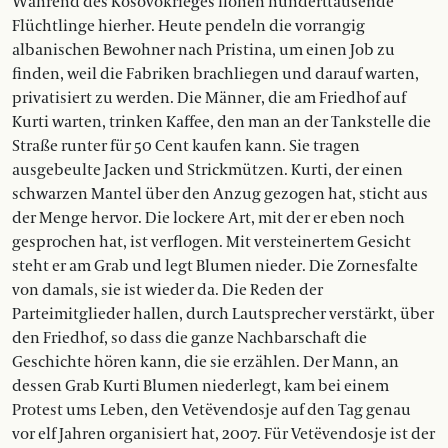
Während des Kosovokrieges flohen hundert­tausende
Flüchtlinge hierher. Heute pendeln die vorrangig
albanischen Bewohner nach Pristina, um einen Job zu
finden, weil die Fabriken brachliegen und darauf warten,
privatisiert zu werden. Die Männer, die am Friedhof auf
Kurti warten, trinken Kaffee, den man an der Tankstelle die
Straße runter für 50 Cent kaufen kann. Sie tragen
ausgebeulte Jacken und Strickmützen. Kurti, der einen
schwarzen Mantel über den Anzug gezogen hat, sticht aus
der Menge hervor. Die lockere Art, mit der er eben noch
gesprochen hat, ist verflogen. Mit versteinertem Gesicht
steht er am Grab und legt Blumen nieder. Die Zornesfalte
von damals, sie ist wieder da. Die Reden der
Parteimitglieder hallen, durch Lautsprecher verstärkt, über
den Friedhof, so dass die ganze Nachbarschaft die
Geschichte hören kann, die sie erzählen. Der Mann, an
dessen Grab Kurti Blumen niederlegt, kam bei einem
Protest ums Leben, den Vetëvendosje auf den Tag genau
vor elf Jahren organisiert hat, 2007. Für Vetëvendosje ist der