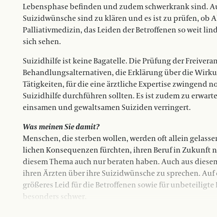
Lebensphase befinden und zudem schwerkrank sind. Auch
Suizidwünsche sind zu klären und es ist zu prüfen, ob 
Palliativmedizin, das Leiden der Betroffenen so weit li
sich sehen.
Suizidhilfe ist keine Bagatelle. Die Prüfung der Freiver
Behandlungsalternativen, die Erklärung über die Wirku
Tätigkeiten, für die eine ärztliche Expertise zwingend n
Suizidhilfe durchführen sollten. Es ist zudem zu erwarte
einsamen und gewaltsamen Suiziden verringert.
Was meinen Sie damit?
Menschen, die sterben wollen, werden oft allein gelass
lichen Konsequenzen fürchten, ihren Beruf in Zukunft 
diesem Thema auch nur beraten haben. Auch aus diesem G
ihren Ärzten über ihre Suizidwünsche zu sprechen. Auf 
größeres Leid für die Betroffenen sowie für unbeteiligt
besonders schwer.