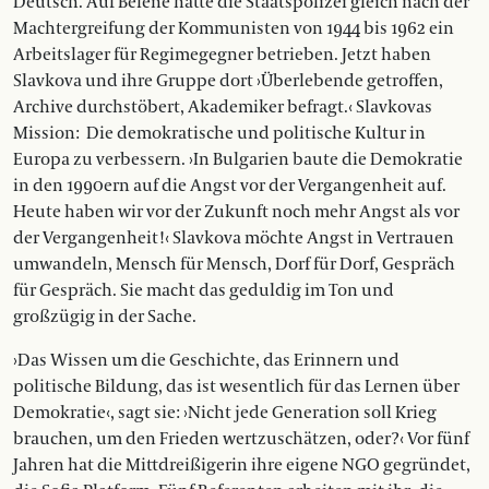
Deutsch. Auf Belene hatte die Staatspolizei gleich nach der
Machtergreifung der Kommunisten von 1944 bis 1962 ein
Arbeitslager für Regimegegner betrieben. Jetzt haben
Slavkova und ihre Gruppe dort ›Überlebende getroffen,
Archive durchstöbert, Akademiker befragt.‹ Slavkovas
Mission: Die demokratische und politische Kultur in
Europa zu verbessern. ›In Bulgarien baute die Demokratie
in den 1990ern auf die Angst vor der Vergangenheit auf.
Heute haben wir vor der Zukunft noch mehr Angst als vor
der Vergangenheit!‹ Slavkova möchte Angst in Vertrauen
um­wandeln, Mensch für Mensch, Dorf für Dorf, Gespräch
für Gespräch. Sie macht das geduldig im Ton und
großzügig in der Sache.
›Das Wissen um die Geschichte, das Erinnern und
politische Bildung, das ist wesent­lich für das Lernen über
Demokratie‹, sagt sie: ›Nicht jede Generation soll Krieg
brauchen, um den Frieden wertzuschätzen, oder?‹ Vor fünf
Jahren hat die Mittdreißigerin ihre eigene NGO gegründet,