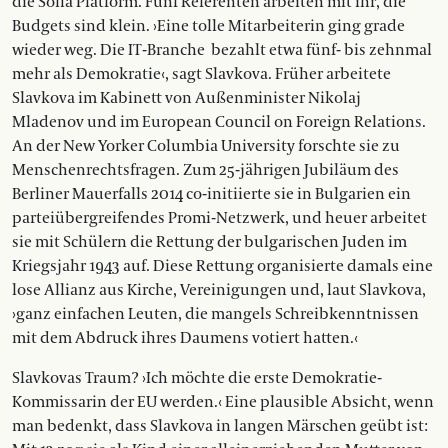
die Sofia Platform. Fünf Referenten arbeiten mit ihr, die
Budgets sind klein. ›Eine tolle Mitarbeiterin ging grade
wieder weg. Die IT-Branche bezahlt etwa fünf- bis zehnmal
mehr als Demokratie‹, sagt Slavkova. Früher arbeitete
Slavkova im Kabinett von Außenminister Nikolaj
Mladenov und im European Council on Foreign Relations.
An der New Yorker Columbia University forschte sie zu
Menschenrechtsfragen. Zum 25-jährigen Jubiläum des
Berliner Mauerfalls 2014 co-initiierte sie in Bulgarien ein
parteiübergreifendes Promi-Netzwerk, und heuer arbeitet
sie mit Schülern die Rettung der bulgarischen Juden im
Kriegsjahr 1943 auf. Diese Rettung organisierte damals eine
lose Allianz aus Kirche, Vereinigungen und, laut Slavkova,
›ganz einfachen Leuten, die mangels Schreibkenntnissen
mit dem Abdruck ihres Daumens votiert hatten.‹
Slavkovas Traum? ›Ich möchte die erste Demokratie-
Kommissarin der EU werden.‹ Eine plausible Absicht, wenn
man bedenkt, dass Slavkova in langen Märschen geübt ist: