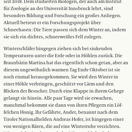
seit 2018. Dem studierten Biologen, der auch am Institut
für Zoologie an der Universität Innsbruck lehrt, sind
besonders Bildung und Forschung ein großes Anliegen.
Aktuell betreut er ein Forschungsprojekt über
Schneehasen : Die Tiere passen sich dem Winter an, indem
sie sich ein dichtes, schneeweißes Fell zulegen.
Winterschläfer hingegen ziehen sich bei sinkenden
Temperaturen unter die Erde oder in Höhlen zurück. Die
Braunbärin Martina hat das eigentlich schon getan, aber an
diesem ungewöhnlich warmen Tag Ende Oktober ist sie
noch einmal herausgekommen. Sie wird den Winter in
einer Höhle verbringen, geschützt vor Lärm und den
Blicken der ­Besucher. Durch eine Klappe in ihrem Gehege
gelangt sie hinein. Alle paar Tage wird sie erwachen,
manchmal bekommt sie dann von ihren Pflegern ein Löf­
felchen Honig. Ihr Gefährte, Ander, benannt nach dem
Tiroler Nationalhelden Andreas Hofer, ist hingegen einer
von wenigen Bären, die auf eine Winterruhe verzichten.