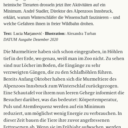
heimische Tierarten drosseln jetzt ihre Aktivitäten auf ein
Minimum. André Stadler, Direktor des Alpenzoos Innsbruck,
erklärt, warum Winterschläfer die Wissenschaft faszinieren – und
welche Gefahren ihnen in freier Wildbahn drohen.
·
Text:
Lucia Marjanović
Illustration:
Alexandra Turban
DATUM Ausgabe Dezember 2020
Die Murmeltiere haben sich schon eingegraben, in Höhlen
tief in der Erde, wo genau, weiß man im Zoo nicht. Zu sehen
sind nur Löcher im Boden, die Eingänge zu sehr
verzweigten Gängen, die zu den Schlafhöhlen führen.
Bereits Anfang Oktober haben sich die Murmeltiere des
Alpenzoos Innsbruck zum Winterschlaf zurückgezogen.
Eine Schautafel vor ihrem nun leeren Gehege informiert die
Besucher darüber, was das bedeutet : Körpertemperatur,
Puls und Atemfrequenz werden auf ein Minimum
reduziert, um möglichst wenig Energie zu verbrauchen. In
dieser Zeit bauen die Tiere ihre zuvor ange­fressenen
Fettreserven ab. Wenn sie im Frühjahr aufwachen, werden