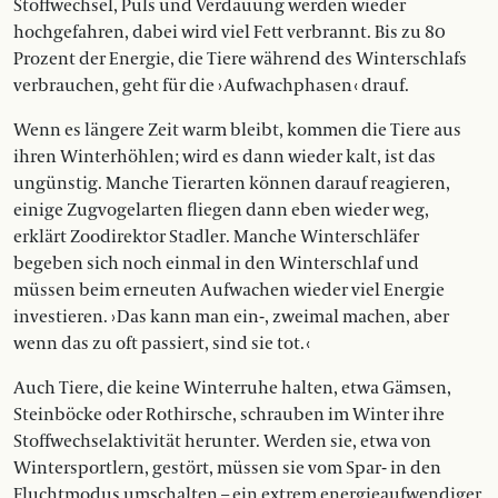
Stoffwechsel, Puls und Verdauung werden wieder
hochgefahren, dabei wird viel Fett verbrannt. Bis zu 80
Prozent der Energie, die Tiere während des Winterschlafs
verbrauchen, geht für die › Aufwachphasen ‹ drauf.
Wenn es längere Zeit warm bleibt, kommen die Tiere aus
ihren Winterhöhlen; wird es dann wieder kalt, ist das
ungünstig. Manche Tierarten können darauf reagieren,
einige Zugvogelarten fliegen dann eben wieder weg,
erklärt Zoodirektor Stadler. Manche Winterschläfer
begeben sich noch einmal in den Winterschlaf und
müssen beim erneuten Aufwachen wieder viel Energie
investieren. › Das kann man ein-, zweimal machen, aber
wenn das zu oft passiert, sind sie tot. ‹
Auch Tiere, die keine Winterruhe halten, etwa Gämsen,
Steinböcke oder Rothirsche, schrauben im Winter ihre
Stoffwechselaktivität herunter. Werden sie, etwa von
Wintersportlern, gestört, müssen sie vom Spar- in den
Fluchtmodus umschalten – ein extrem energieaufwendiger