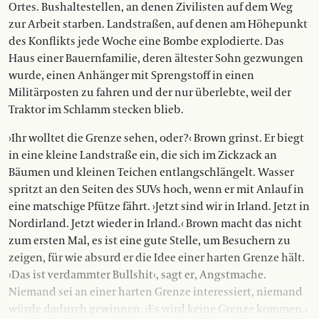
Ortes. Bushaltestellen, an denen Zivilisten auf dem Weg
zur Arbeit starben. Landstraßen, auf denen am Höhepunkt
des Konflikts jede Woche eine Bombe explodierte. Das
Haus einer Bauernfamilie, deren ältester Sohn gezwungen
wurde, einen Anhänger mit Sprengstoff in einen
Militärposten zu fahren und der nur überlebte, weil der
Traktor im Schlamm stecken blieb.
›Ihr wolltet die Grenze sehen, oder?‹ Brown grinst. Er biegt
in eine kleine Landstraße ein, die sich im Zickzack an
Bäumen und kleinen Teichen entlangschlängelt. Wasser
spritzt an den Seiten des SUVs hoch, wenn er mit Anlauf in
eine matschige Pfütze fährt. ›Jetzt sind wir in Irland. Jetzt in
Nordirland. Jetzt wieder in Irland.‹ Brown macht das nicht
zum ersten Mal, es ist eine gute Stelle, um Besuchern zu
zeigen, für wie absurd er die Idee einer harten Grenze hält.
›Das ist verdammter Bullshit‹, sagt er, Angstmache.
Niemand sei an einer harten Grenze interessiert, niemand
würde dadurch gewinnen. ›Es wird keine Grenze kommen.‹