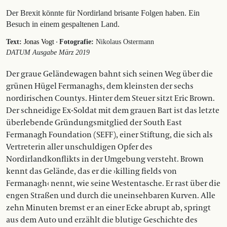
Der Brexit könnte für Nordirland brisante Folgen haben. Ein
Besuch in einem gespaltenen Land.
·
Text:
Jonas Vogt
Fotografie:
Nikolaus Ostermann
DATUM Ausgabe März 2019
Der graue Geländewagen bahnt sich seinen Weg über die
grünen Hügel Fermanaghs, dem kleinsten der sechs
nordirischen Countys. Hinter dem Steuer sitzt Eric Brown.
Der schneidige Ex-Soldat mit dem grauen Bart ist das letzte
überlebende Gründungsmitglied der South East
Fermanagh Foundation (SEFF), einer Stiftung, die sich als
Vertreterin aller unschuldigen Opfer des
Nordirlandkonflikts in der Umgebung versteht. Brown
kennt das Gelände, das er die ›killing fields von
Fermanagh‹ nennt, wie seine Westentasche. Er rast über die
engen Straßen und durch die uneinsehbaren Kurven. Alle
zehn Minuten bremst er an einer Ecke abrupt ab, springt
aus dem Auto und erzählt die blutige Geschichte des