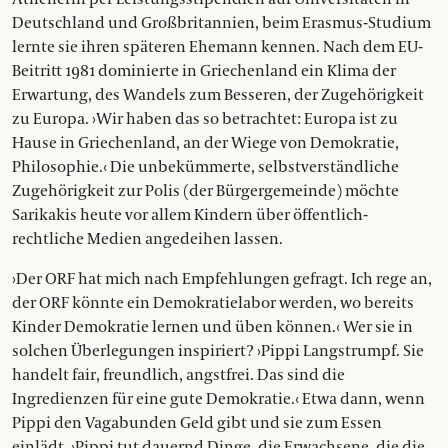
Deutschland und Großbritannien, beim Erasmus-Studium
lernte sie ihren späteren Ehemann kennen. Nach dem EU-
Beitritt 1981 dominierte in Griechenland ein Klima der
Erwartung, des Wandels zum Besseren, der Zugehörigkeit
zu Europa. ›Wir haben das so betrachtet: Europa ist zu
Hause in Griechenland, an der Wiege von Demokratie,
Philosophie.‹ Die unbekümmerte, selbstverständliche
Zugehörigkeit zur Polis (der Bürgergemeinde) möchte
Sarikakis heute vor allem Kindern über öffentlich-
rechtliche Medien angedeihen lassen.
›Der ORF hat mich nach Empfehlungen gefragt. Ich rege an,
der ORF könnte ein Demokratielabor werden, wo bereits
Kinder Demokratie lernen und üben können.‹ Wer sie in
solchen Überlegungen inspiriert? ›Pippi Langstrumpf. Sie
handelt fair, freundlich, angstfrei. Das sind die
Ingredienzen für eine gute Demokratie.‹ Etwa dann, wenn
Pippi den Vagabunden Geld gibt und sie zum Essen
einlädt. ›Pippi tut dauernd Dinge, die Erwachsene, die die