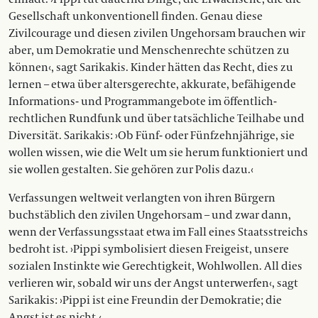
Gesellschaft unkonventionell finden. Genau diese
Zivilcourage und diesen zivilen Ungehorsam brauchen wir
aber, um Demokratie und Menschenrechte schützen zu
können‹, sagt Sarikakis. Kinder hätten das Recht, dies zu
lernen – etwa über altersgerechte, akkurate, befähigende
Informations- und Programmangebote im öffentlich-
rechtlichen Rundfunk und über tatsächliche Teilhabe und
Diversität. Sarikakis: ›Ob Fünf- oder Fünfzehnjährige, sie
wollen wissen, wie die Welt um sie herum funktioniert und
sie wollen gestalten. Sie gehören zur Polis dazu.‹
Verfassungen weltweit verlangten von ihren Bürgern
buchstäblich den zivilen Ungehorsam – und zwar dann,
wenn der Verfassungsstaat etwa im Fall eines Staatsstreichs
bedroht ist. ›Pippi symbolisiert diesen Freigeist, unsere
sozialen Instinkte wie Gerechtigkeit, Wohlwollen. All dies
verlieren wir, sobald wir uns der Angst unterwerfen‹, sagt
Sarikakis: ›Pippi ist eine Freundin der Demokratie; die
Angst ist es nicht.‹