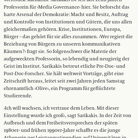
Professorin für ›Media Governance‹ hier. Sie beforscht das
harte Arsenal der Demokratie: Macht und Besitz, Auftrag
und Kontrolle von Institutionen und Gütern, die uns allen
gleichermaßen gehören. Krise, Institutionen, Europa,
Bürger – das gehört für sie alles zusammen. ›Wer regiert die
Beziehung von Bürgern zu unseren kommunikativen
Räumen?‹ fragt sie. So folgenschwer die Materie der
aufgeweckten Professorin, so lebendig und neugierig der
Geist im Institut. Sarikakis betreut etliche Pre-Doc- und
Post-Doc-Forscher. Sie hält weltweit Vorträge, gibt eine
Zeitschrift heraus, leitet seit zwei Jahren jeden Samstag
ehrenamtlich ›Olive‹, ein Programm für geflüchtete
Studierende.
›Ich will wachsen, ich vertraue dem Leben. Mit dieser
Einstellung wurde ich groß‹, sagt Sarikakis. In der Zeit von
Aufbruch und dem Freiheitsversprechen der späten
1980er- und frühen 1990er-Jahre schaffte es die junge
Athenerin per Leistungsstipendien auf Universitäten in