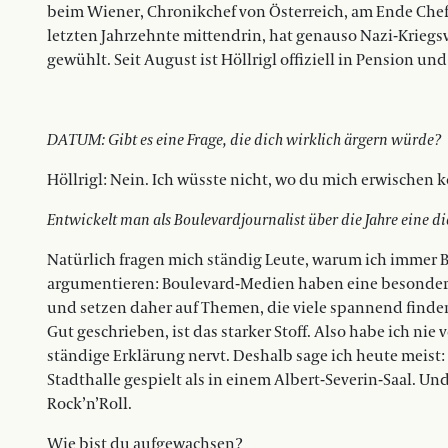
beim Wiener, Chronikchef von Österreich, am Ende Chefr
letzten Jahrzehnte mittendrin, hat genauso Nazi-Kriegs
gewühlt. Seit August ist Höllrigl offiziell in Pension und
DATUM: Gibt es eine Frage, die dich wirklich ärgern würde?
Höllrigl: Nein. Ich wüsste nicht, wo du mich erwischen k
Entwickelt man als Boulevardjournalist über die Jahre eine d
Natürlich fragen mich ständig Leute, warum ich immer B
argumentieren: Boulevard-Medien haben eine besondere
und setzen daher auf Themen, die viele spannend finden:
Gut geschrieben, ist das starker Stoff. Also habe ich nie
ständige Erklärung nervt. Deshalb sage ich heute meist:
Stadthalle gespielt als in einem Albert-Severin-Saal. 
Rock’n’Roll.
Wie bist du aufgewachsen?