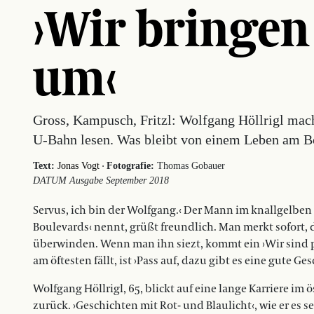
›Wir bringe
um‹
Gross, Kampusch, Fritzl: Wolfgang Höllrigl mac
U-Bahn lesen. Was bleibt von einem Leben am B
·
Text:
Jonas Vogt
Fotografie:
Thomas Gobauer
DATUM Ausgabe September 2018
Servus, ich bin der Wolfgang.‹ Der Mann im knallgelben 
Boulevards‹ nennt, grüßt freundlich. Man merkt sofort, 
überwinden. Wenn man ihn siezt, kommt ein ›Wir sind p
am öftesten fällt, ist ›Pass auf, dazu gibt es eine gute Ges
Wolfgang Höllrigl, 65, blickt auf eine lange Karriere i
zurück. ›Geschichten mit Rot- und Blaulicht‹, wie er es s