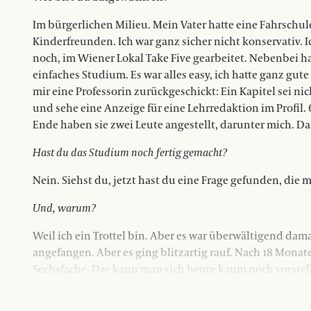
Im bürgerlichen Milieu. Mein Vater hatte eine Fahrschul
Kinderfreunden. Ich war ganz sicher nicht konservativ. I
noch, im Wiener Lokal Take Five gearbeitet. Nebenbei hab
einfaches Studium. Es war alles easy, ich hatte ganz gut
mir eine Professorin zurückgeschickt: Ein Kapitel sei ni
und sehe eine Anzeige für eine Lehrredaktion im Profil
Ende haben sie zwei Leute angestellt, darunter mich. Da
Hast du das Studium noch fertig gemacht?
Nein. Siehst du, jetzt hast du eine Frage gefunden, die 
Und, warum?
Weil ich ein Trottel bin. Aber es war überwältigend dam
angefangen. Aber es ging blitzartig rauf. Nach 18 Monate
Sechsfache. Das kann man sich heute kaum noch vorstel