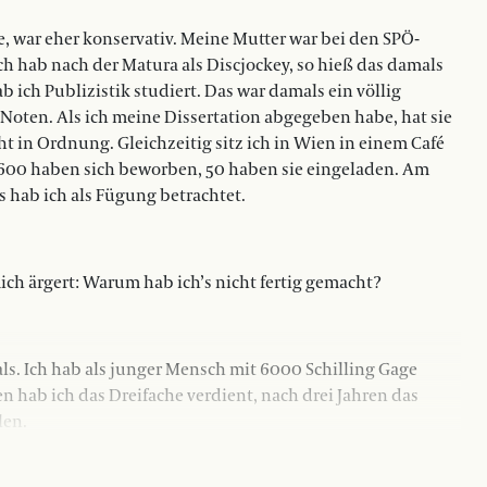
e, war eher konservativ. Meine Mutter war bei den SPÖ-
ch hab nach der Matura als Discjockey, so hieß das damals
 ich Publizistik studiert. Das war damals ein völlig
e Noten. Als ich meine Dissertation abgegeben habe, hat sie
cht in Ordnung. Gleichzeitig sitz ich in Wien in einem Café
. 600 haben sich beworben, 50 haben sie eingeladen. Am
s hab ich als Fügung betrachtet.
mich ärgert: Warum hab ich’s nicht fertig gemacht?
als. Ich hab als junger Mensch mit 6000 Schilling Gage
n hab ich das Dreifache verdient, nach drei Jahren das
len.