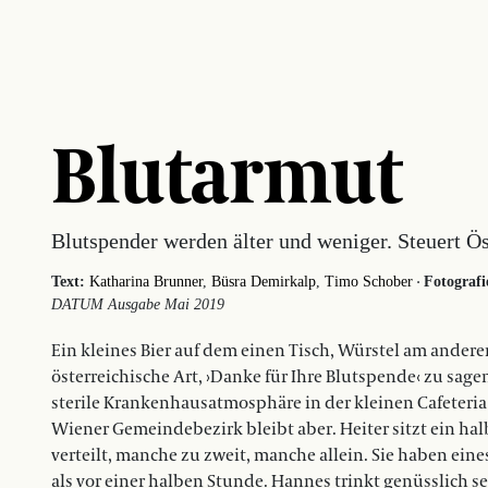
Blutarmut
Blutspender werden älter und weniger. Steuert Ös
·
Text:
Katharina Brunner
Büsra Demirkalp
Timo Schober
Fotografi
DATUM Ausgabe Mai 2019
Ein kleines Bier auf dem einen Tisch, Würstel am ander
österreichische Art, ›Danke für Ihre Blutspende‹ zu sagen
sterile Krankenhausatmosphäre in der kleinen Cafeteria
Wiener Gemeindebezirk bleibt aber. Heiter sitzt ein hal
verteilt, manche zu zweit, manche allein. Sie haben eines
als vor einer halben Stunde. Hannes trinkt genüsslich s