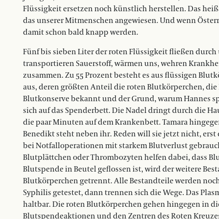
Flüssigkeit ersetzen noch künstlich herstellen. Das heißt
das unserer Mitmenschen angewiesen. Und wenn Österre
damit schon bald knapp werden.
Fünf bis sieben Liter der roten Flüssigkeit fließen durc
transportieren Sauerstoff, wärmen uns, wehren Krankhei
zusammen. Zu 55 Prozent besteht es aus flüssigen Blut
aus, deren größten Anteil die roten Blutkörperchen, die 
Blutkonserve bekannt und der Grund, warum Hannes spe
sich auf das Spenderbett. Die Nadel dringt durch die Hau
die paar Minuten auf dem Krankenbett. Tamara hingegen i
Benedikt steht neben ihr. Reden will sie jetzt nicht, e
bei Notfalloperationen mit starkem Blutverlust gebrauch
Blutplättchen oder Thrombozyten helfen dabei, dass B
Blutspende in Beutel geflossen ist, wird der weitere Be
Blutkörperchen getrennt. Alle Bestandteile werden noch
Syphilis getestet, dann trennen sich die Wege. Das Plas
haltbar. Die roten Blutkörperchen gehen hingegen in d
Blutspendeaktionen und den Zentren des Roten Kreuzes 