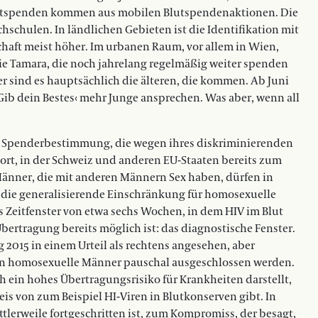
blutspenden kommen aus mobilen Blutspendenaktionen. Die
hschulen. In ländlichen Gebieten ist die Identifikation mit
chaft meist höher. Im urbanen Raum, vor allem in Wien,
ie Tamara, die noch jahrelang regelmäßig weiter spenden
 sind es hauptsächlich die älteren, die kommen. Ab Juni
Gib dein Bestes‹ mehr Junge ansprechen. Was aber, wenn all
ine Spenderbestimmung, die wegen ihres diskriminierenden
Dort, in der Schweiz und anderen EU-Staaten bereits zum
: Männer, die mit anderen Männern Sex haben, dürfen in
r die generalisierende Einschränkung für homosexuelle
as Zeitfenster von etwa sechs Wochen, in dem HIV im Blut
ertragung bereits möglich ist: das diagnostische Fenster.
2015 in einem Urteil als rechtens angesehen, aber
n homosexuelle Männer pauschal ausgeschlossen werden.
h ein hohes Übertragungsrisiko für Krankheiten darstellt,
s von zum Beispiel HI-Viren in Blutkonserven gibt. In
lerweile fortgeschritten ist, zum Kompromiss, der besagt,