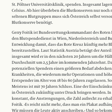
St. Pöltner Universitätsklinik, spenden. Insgesamt lagern
Celsius. Ab hier überleben die Blutkonserven nur noch
seltenen Blutgruppen muss sich Österreich selbst verso
Blutkonserve benötigt.
Gerry Foitik ist Bundesrettungskommandant des Roten K
den Blutspendedienst in Wien, Niederösterreich und B
Entwicklung damit, dass das Rote Kreuz künftig mehr 
bereitzustellen. Laut Statistik Austria beträgt der Antei
insgesamt wird er in den nächsten 20 Jahren um die Häl
Durchschnitt um 2,5 Jahre im kommenden Jahrzehnt. Das
potenziellen Spendern einen größeren Bedarf abdecken 
Krankheiten, die wiederum mehr Operationen und höhere
Erstspender im Alter von 18 bis 60 Jahren zugelassen.
Meistens ist mit 70 Jahren Schluss. Eine der Einschränk
in Österreich zukünftig unter Druck bringen werden. I
konstant, die Anstrengungen, die Zahl aufrecht zu erha
Foitik. ›Es reicht nicht mehr, dass man ein Plakat aufhän
Wir müssen die Leute aktiv anschreiben.‹ Und so bekom