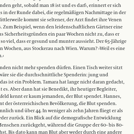
en geht, sobald man 18 ist und es darf‹, erinnert er sich
ls in der Runde dabei, die regelmäßigen Nachmittage in der
tlerweile kommt sie seltener, der Arzt findet ihre Venen
s. Zum Beispiel, wenn den leidenschaftlichen Gärtner eine
us Sicherheitsgründen ein paar Wochen nicht zu, dass er
 so viel, dass er gesund und munter aussieht. Der 65-Jährige
eun Wochen, aus Stockerau nach Wien. Warum? ›Weil es eine
.‹
nden nicht mehr spenden dürfen. Einen Tisch weiter sitzt
wäre sie die durchschnittliche Spenderin: jung und
nd das ist ein Problem. Tamara hat lange nicht daran gedacht,
es. Aber dann hat sie Benedikt, ihr heutiger Begleiter,
eld kennt er kaum jemanden, der Blut spendet. Hannes,
t der österreichischen Bevölkerung, die Blut spenden.
nlich und über 44. In weniger als zehn Jahren fliegt er als
der zurück. Ein Blick auf die demografische Entwicklung
 Menschen zurückgeht, während die Gruppe der 60- bis 80-
hst. Bis dato kann man Blut aber weder durch eine andere