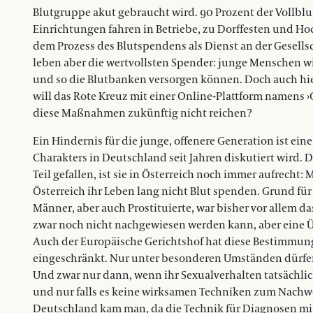
Blutgruppe akut gebraucht wird. 90 Prozent der Voll
Einrichtungen fahren in Betriebe, zu Dorffesten und Hoc
dem Prozess des Blutspendens als Dienst an der Gesells
leben aber die wertvollsten Spender: junge Menschen w
und so die Blutbanken versorgen können. Doch auch hier
will das Rote Kreuz mit einer Online-Plattform namens ›
diese Maßnahmen zukünftig nicht reichen?
Ein Hindernis für die junge, offenere Generation ist e
Charakters in Deutschland seit Jahren diskutiert wird. 
Teil gefallen, ist sie in Österreich noch immer aufrecht
Österreich ihr Leben lang nicht Blut spenden. Grund fü
Männer, aber auch Prostituierte, war bisher vor allem d
zwar noch nicht nachgewiesen werden kann, aber eine Üb
Auch der Europäische Gerichtshof hat diese Bestimmung 
eingeschränkt. Nur unter besonderen Umständen dürfe
Und zwar nur dann, wenn ihr Sexualverhalten tatsächlic
und nur falls es keine wirksamen Techniken zum Nachwei
Deutschland kam man, da die Technik für Diagnosen mitt