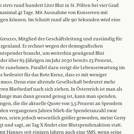
 stets rund hundert Liter Blut in St. Pölten bei vier Grad
 maximal 42 Tage. Mit Ausnahme von Konserven mit
rgen können. Im Schnitt rund alle 90 Sekunden wird eine
reuzes, Mitglied der Geschäftsleitung und zuständig für
urgenland. Er rechnet wegen der demografischen
Blutspender braucht, um weiterhin genügend Blut
l der über 65-Jährigen im Jahr 2030 bereits 23 Prozent,
fte zunehmen. Parallel dazu steigt die Lebenserwartung im
 bedeutet für das Rote Kreuz, dass es mit weniger
muss. Denn eine alternde Gesellschaft bedeutet mehr
n Blutbedarf nach sich ziehen. In Österreich ist man als
 Solange man dann gesund genug ist, kann man spenden.
ungen, die die aktuelle Quote von 3,5 Prozent an Spendern
n den vergangenen Jahren blieb die Spenderanzahl zwar
lten, seien jedoch wesentlich größer geworden, meint Gerry
gt und sagt, an Tag X findet eine Blutspendenaktion statt.
mt Hannes seit einigen Jahren auch eine SMS, wenn seine