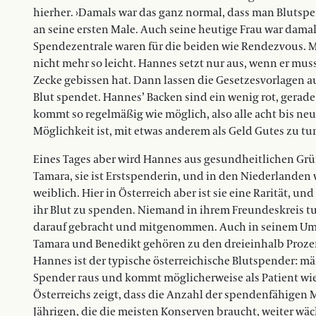
hierher. ›Damals war das ganz normal, dass man Blutspend
an seine ersten Male. Auch seine heutige Frau war dama
Spendezentrale waren für die beiden wie Rendezvous. Mit
nicht mehr so leicht. Hannes setzt nur aus, wenn er mus
Zecke gebissen hat. Dann lassen die Gesetzesvorlagen a
Blut spendet. Hannes’ Backen sind ein wenig rot, gerade
kommt so regelmäßig wie möglich, also alle acht bis n
Möglichkeit ist, mit etwas anderem als Geld Gutes zu tun
Eines Tages aber wird Hannes aus gesundheitlichen Grü
Tamara, sie ist Erstspenderin, und in den Niederlanden 
weiblich. Hier in Österreich aber ist sie eine Rarität, u
ihr Blut zu spenden. Niemand in ihrem Freundeskreis tut 
darauf gebracht und mitgenommen. Auch in seinem Umf
Tamara und Benedikt gehören zu den dreieinhalb Prozen
Hannes ist der typische österreichische Blutspender: män
Spender raus und kommt möglicherweise als Patient wie
Österreichs zeigt, dass die Anzahl der spendenfähigen
Jährigen, die die meisten Konserven braucht, weiter wäc