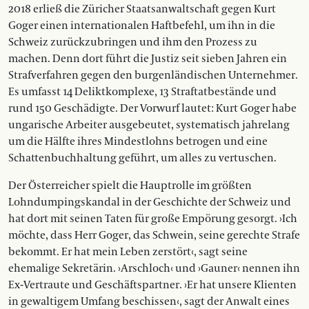
2018 erließ die Züricher Staatsanwaltschaft gegen Kurt
Goger einen internationalen Haftbefehl, um ihn in die
Schweiz zurückzubringen und ihm den Prozess zu
machen. Denn dort führt die Justiz seit sieben Jahren ein
Strafverfahren gegen den burgenländischen Unternehmer.
Es umfasst 14 Deliktkomplexe, 13 Straftatbestände und
rund 150 Geschädigte. Der Vorwurf lautet: Kurt Goger habe
ungarische Arbeiter ausgebeutet, systematisch jahrelang
um die Hälfte ihres Mindestlohns betrogen und eine
Schattenbuchhaltung geführt, um alles zu vertuschen.
Der Österreicher spielt die Hauptrolle im größten
Lohndumpingskandal in der Geschichte der Schweiz und
hat dort mit seinen Taten für große Empörung gesorgt. ›Ich
möchte, dass Herr Goger, das Schwein, seine gerechte Strafe
bekommt. Er hat mein Leben zerstört‹, sagt seine
ehemalige Sekretärin. ›Arschloch‹ und ›Gauner‹ nennen ihn
Ex-Vertraute und Geschäftspartner. ›Er hat unsere Klienten
in gewaltigem Umfang beschissen‹, sagt der Anwalt eines