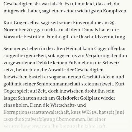
Geschädigten. ›Es war falsch. Es tut mir leid, dass ich da
mitgewirkt habe‹, sagt einer seiner wichtigsten Komplizen.
Kurt Goger selbst sagt seit seiner Einvernahme am 29.
November 2017 gar nichts zu all dem. Damals hat er die
Vorwürfe bestritten. Für ihn gilt die Unschuldsvermutung.
Sein neues Leben in der alten Heimat kann Goger offenbar
sorgenfrei genießen, solange er bis zur Verjährung der ihm
vorgeworfenen Delikte keinen Fuß mehr in die Schweiz
setzt, befürchten die Anwälte der Geschädigten.
Inzwischen bastelt er sogar an neuen Geschäftsideen und
golft mit seiner Seniorenmannschaft steiermarkweit. Kurt
Goger spielt auf Zeit, doch inzwischen droht ihn sein
langer Schatten auch am Gleisdorfer Golfplatz wieder
einzuholen. Denn die Wirtschafts- und
Korruptionsstaatsanwaltschaft, kurz WKStA, hat seit Juni
2022 die Strafverfolgung übernommen. Bei einer
Verurteilung erwarten ihn bis zu zehn Jahre Haft.