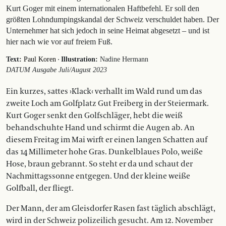
Kurt Goger mit einem internationalen Haftbefehl. Er soll den
größten Lohndumpingskandal der Schweiz verschuldet haben. Der
Unternehmer hat sich jedoch in seine Heimat abgesetzt – und ist
hier nach wie vor auf freiem Fuß.
·
Text:
Paul Koren
Illustration:
Nadine Hermann
DATUM Ausgabe Juli/August 2023
Ein kurzes, sattes ›Klack‹ verhallt im Wald rund um das
zweite Loch am Golfplatz Gut Freiberg in der Steiermark.
Kurt Goger senkt den Golfschläger, hebt die weiß
behandschuhte Hand und schirmt die Augen ab. An
diesem Freitag im Mai wirft er einen langen Schatten auf
das 14 Millimeter hohe Gras. Dunkelblaues Polo, weiße
Hose, braun gebrannt. So steht er da und schaut der
Nachmittagssonne entgegen. Und der kleine weiße
Golfball, der fliegt.
Der Mann, der am Gleisdorfer Rasen fast täglich abschlägt,
wird in der Schweiz polizeilich gesucht. Am 12. November