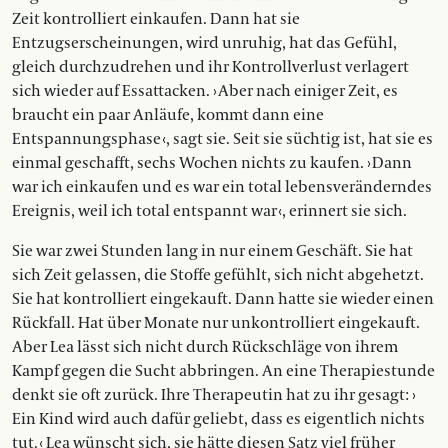
Zeit kontrolliert einkaufen. Dann hat sie
Entzugserscheinungen, wird unruhig, hat das Gefühl,
gleich durchzudrehen und ihr Kontrollverlust verlagert
sich wieder auf Essattacken. › Aber nach einiger Zeit, es
braucht ein paar Anläufe, kommt dann eine
Entspannungsphase ‹, sagt sie. Seit sie süchtig ist, hat sie es
einmal geschafft, sechs Wochen nichts zu kaufen. › Dann
war ich einkaufen und es war ein total lebensveränderndes
Ereignis, weil ich total entspannt war ‹, erinnert sie sich.
Sie war zwei Stunden lang in nur einem Geschäft. Sie hat
sich Zeit gelassen, die Stoffe gefühlt, sich nicht abgehetzt.
Sie hat kontrolliert eingekauft. Dann hatte sie wieder einen
Rückfall. Hat über Monate nur unkontrolliert eingekauft.
Aber Lea lässt sich nicht durch Rückschläge von ihrem
Kampf gegen die Sucht abbringen. An eine Therapiestunde
denkt sie oft zurück. Ihre Therapeutin hat zu ihr gesagt: ›
Ein Kind wird auch dafür geliebt, dass es eigentlich nichts
tut. ‹ Lea wünscht sich, sie hätte diesen Satz viel früher