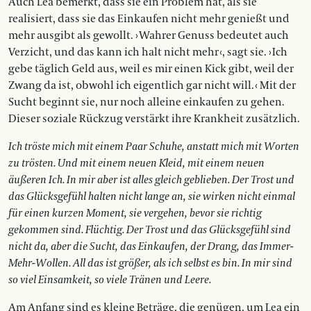
Auch Lea bemerkt, dass sie ein Problem hat, als sie
realisiert, dass sie das Einkaufen nicht mehr genießt und
mehr ausgibt als gewollt. › Wahrer Genuss bedeutet auch
Verzicht, und das kann ich halt nicht mehr ‹, sagt sie. › Ich
gebe täglich Geld aus, weil es mir einen Kick gibt, weil der
Zwang da ist, obwohl ich eigentlich gar nicht will. ‹ Mit der
Sucht beginnt sie, nur noch alleine einkaufen zu gehen.
Dieser soziale Rückzug verstärkt ihre Krankheit zusätzlich.
Ich tröste mich mit einem Paar Schuhe, anstatt mich mit Worten
zu trösten. Und mit einem neuen Kleid, mit einem neuen
äußeren Ich. In mir aber ist alles gleich ge­­blieben. Der Trost und
das Glücksgefühl halten nicht lan­ge an, sie wirken nicht einmal
für einen kurzen Mo­­ment, sie vergehen, bevor sie richtig
gekommen sind. Flüchtig. Der Trost und das Glücksgefühl sind
nicht da, aber die Sucht, das Einkaufen, der Drang, das Immer-
Mehr-Wollen. All das ist größer, als ich selbst es bin. In mir sind
so viel Einsamkeit, so viele Tränen und Leere.
Am Anfang sind es kleine Beträge, die genügen, um Lea ein