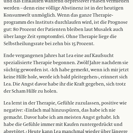
und das Einkaufen während depressiver Phasen vermieden
werden – denn eine völlige Abstinenz ist in der heutigen
Konsumwelt unmöglich. Wenn das ganze Therapie­
programm des Instituts durchlaufen wird, ist die Prognose
gut: 80 Prozent der Patienten bleiben laut Musalek auch
über lange Zeit symptomfrei. Ohne Therapie liege die
Selbstheilungsrate bei zehn bis 15 Prozent.
Ende vergangenen Jahres hat Lea eine auf Kaufsucht
spezialisierte Therapie begonnen. Zwölf Jahre nachdem sie
süchtig geworden ist. › Ich habe gemerkt, wenn ich mir jetzt
keine Hilfe hole, werde ich bald pleitegehen ‹, erinnert sich
Lea. Die Angst davor habe ihr die Kraft gegeben, sich trotz
der Scham Hilfe zu holen.
Lea lernt in der Therapie, Gefühle zuzulassen, positive wie
negative: › Einfach mal hinzuspüren, das habe ich nie
gemacht. Davor habe ich am meisten Angst gehabt. Ich
habe die Gefühle immer mit Kaufen runtergedrückt und
abgetötet. ‹ Heute kann Lea manchmal wieder über längere