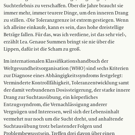
Suchterlebnis zu verschaffen. Über die Jahre braucht sie
immer mehr, immer teurere Dinge, um den inneren Drang
zu stillen. › Die Toleranzgrenze ist extrem gestiegen. Wenn
ich alleine einkaufe, kann es sein, dass hohe dreistellige
Beträge fallen. Für das, was ich verdiene, ist das sehr viel ‹,
erzählt Lea. Genaue Summen bringt sie nie über die
Lippen, dafür ist die Scham zu groß.
Im internationalen Klassifikationshandbuch der
Weltgesundheitsorganisation (WHO) sind sechs Kriterien
zur Diagnose eines Abhängigkeitssyndroms festgelegt:
Verminderte Kontrollfähigkeit, Toleranzentwicklung samt
der damit verbundenen Dosis­­steigerung, der starke innere
Drang zur Suchtausübung, ein körper­liches
Entzugssyndrom, die Vernachlässigung anderer
Vergnügen und Interessen, weil sich der Lebensinhalt
vermehrt nur noch um die Sucht dreht, und anhaltende
Suchtausübung trotz belastender Folgen und
Problembewusstsein. Treffen drei davon über einen