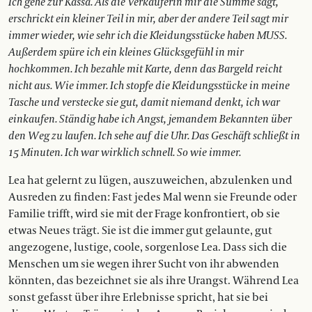
Ich gehe zur Kassa. Als die Verkäuferin mir die Summe sagt,
erschrickt ein kleiner Teil in mir, aber der andere Teil sagt mir
immer wieder, wie sehr ich die Kleidungsstücke haben MUSS.
Außerdem spüre ich ein kleines Glücksgefühl in mir
hochkommen. Ich bezahle mit Karte, denn das Bargeld reicht
nicht aus. Wie immer. Ich stopfe die Kleidungsstücke in meine
Tasche und verstecke sie gut, damit niemand denkt, ich war
einkaufen. Ständig habe ich Angst, jemandem Bekannten über
den Weg zu laufen. Ich sehe auf die Uhr. Das Geschäft schließt in
15 Minuten. Ich war wirklich schnell. So wie immer.
Lea hat gelernt zu lügen, auszuweichen, abzulenken und
Ausreden zu finden: Fast jedes Mal wenn sie Freunde oder
Familie trifft, wird sie mit der Frage konfrontiert, ob sie
etwas Neues trägt. Sie ist die immer gut gelaunte, gut
angezogene, lustige, coole, sorgenlose Lea. Dass sich die
Menschen um sie wegen ihrer Sucht von ihr abwenden
könnten, das bezeichnet sie als ihre Urangst. Während Lea
sonst gefasst über ihre Erlebnisse spricht, hat sie bei