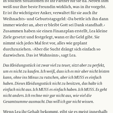
In solchen Situationen ist ihr Partner für sie da. Neben ihm
weiß nur ihre beste Freundin wirklich, was in ihr vorgeht.
Er ist ihr wichtigster Anker, verwaltet für sie auch ihr
Weihnachts- und Geburtstagsgeld: › Da bettle ich ihn dann
immer wieder an, aber er bleibt Gott sei Dank standhaft. ‹
Zusammen haben sie einen Finanzplan erstellt, Lea kleine
Ziele gesetzt und festgelegt, wann er ihr Geld gibt. Sie
nimmt sich jedes Mal fest vor, alles wie geplant
durchzuziehen. › Aber die Sucht drängt sich einfach so
dazwischen. Das ist Wahnsinn ‹, sagt Lea.
Das Kleidungsstück ist zwar viel zu teuer, sitzt aber zu perfekt,
um es nicht zu kaufen. Ich weiß, dass ich es mir aber nicht leisten
kann, ohne ins Minus zu rutschen, aber ich MUSS es einfach
haben. Dieses Kleidungsstück nicht zu besitzen, das halte ich
einfach nicht aus. Ich MUSS es einfach haben. Ich MUSS. Es geht
nicht anders. Ich rechne mir gar nicht aus, wie viel die
Gesamtsumme ausmacht. Das will ich gar nicht wissen.
Wenn Lea ihr Gehalt bekommt, gibt sie es meist innerhalb