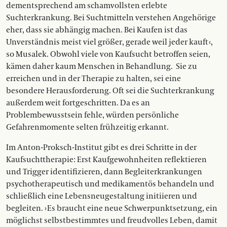
dementsprechend am schamvollsten er­­lebte
Suchterkrankung. Bei Suchtmitteln verstehen Ange­­hörige
eher, dass sie abhängig machen. Bei Kaufen ist das
Unverständnis meist viel größer, gerade weil jeder kauft ‹,
so Musalek. Obwohl viele von Kaufsucht betroffen seien,
kämen daher kaum Menschen in Behandlung.
Sie zu
erreichen und in der Therapie zu halten, sei eine
besondere Herausforderung. Oft sei die Suchterkrankung
außerdem weit fortgeschritten. Da es an
Problembewusstsein fehle, würden persönliche
Gefahrenmomente selten frühzeitig erkannt.
Im Anton-Proksch-Institut gibt es drei Schritte in der
Kaufsuchttherapie: Erst Kaufgewohnheiten re­­flek­tieren
und Trigger identifizieren, dann Begleiterkrankungen
psychotherapeutisch und medikamentös behandeln und
schließlich eine Le­­bens­­neu­gestaltung initiieren und
begleiten. › Es braucht eine neue Schwerpunktsetzung, ein
möglichst selbstbestimmtes und freudvolles Leben, damit