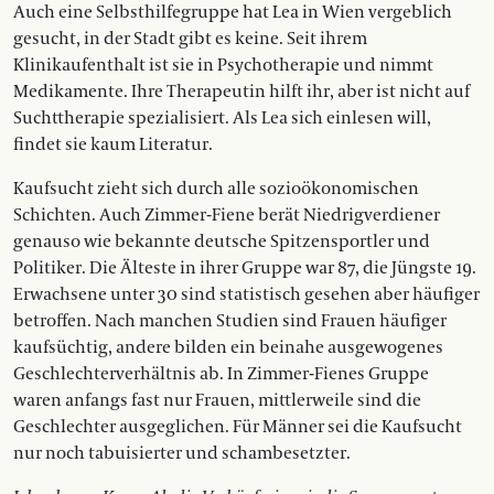
Auch eine Selbsthilfegruppe hat Lea in Wien vergeblich
gesucht, in der Stadt gibt es keine. Seit ihrem
Klinikaufenthalt ist sie in Psychotherapie und nimmt
Medikamente. Ihre Therapeutin hilft ihr, aber ist nicht auf
Suchttherapie spezialisiert. Als Lea sich einlesen will,
findet sie kaum Literatur.
Kaufsucht zieht sich durch alle sozioökonomischen
Schichten. Auch Zim­mer-Fiene berät Niedrigverdiener
genauso wie bekannte deutsche Spitzensportler und
Politiker. Die Ältes­te in ihrer Grup­pe war 87, die Jüngste 19.
Erwachsene unter 30 sind statis­­tisch gesehen aber häu­figer
betroffen. Nach manchen Studien sind Frauen häufiger
kaufsüchtig, andere bilden ein beinahe ausgewogenes
Geschlechterverhältnis ab. In Zimmer-Fienes Gruppe
waren anfangs fast nur Frauen, mittlerweile sind die
Geschlechter ausgeglichen. Für Männer sei die Kaufsucht
nur noch tabuisierter und schambesetzter.