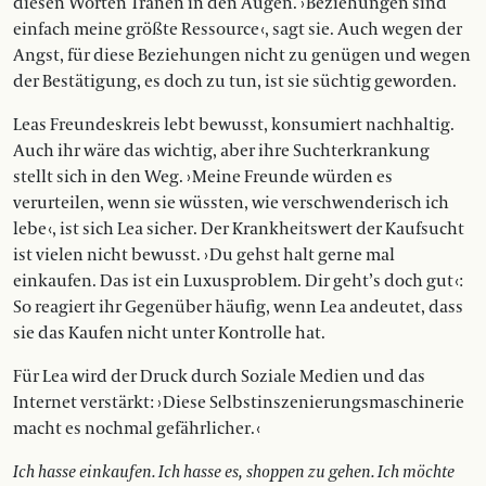
diesen Worten Tränen in den Augen. › Beziehungen sind
einfach meine größte Ressource ‹, sagt sie. Auch wegen der
Angst, für diese Beziehungen nicht zu genügen und wegen
der Bestätigung, es doch zu tun, ist sie süchtig geworden.
Leas Freundeskreis lebt bewusst, konsumiert nachhaltig.
Auch ihr wäre das wichtig, aber ihre Suchterkrankung
stellt sich in den Weg. › Meine Freun­de würden es
verurteilen, wenn sie wüss­ten, wie verschwenderisch ich
lebe ‹, ist sich Lea sicher. Der Krankheitswert der Kaufsucht
ist vielen nicht bewusst. › Du gehst halt gerne mal
einkaufen. Das ist ein Luxusproblem. Dir geht’s doch gut ‹:
So reagiert ihr Gegenüber häufig, wenn Lea andeutet, dass
sie das Kaufen nicht unter Kontrolle hat.
Für Lea wird der Druck durch Soziale Medien und das
Internet verstärkt: › Diese Selbstinszenierungsmaschinerie
macht es nochmal gefährlicher. ‹
Ich hasse einkaufen. Ich hasse es, shop­
pen zu gehen. Ich möch
te