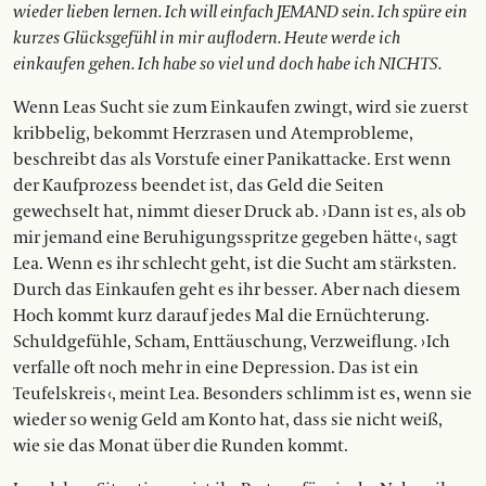
wieder lieben lernen. Ich will einfach
JEMAND
sein. Ich spüre ein
kurzes Glücksgefühl in mir auflodern. Heute werde ich
einkaufen gehen. Ich habe so viel und doch habe ich
NICHTS
.
Wenn Leas Sucht sie zum Einkaufen zwingt, wird sie zuerst
kribbelig, bekommt Herzrasen und Atemprobleme,
beschreibt das als Vorstufe einer Panikattacke. Erst wenn
der Kaufprozess beendet ist, das Geld die Seiten
gewechselt hat, nimmt dieser Druck ab. › Dann ist es, als ob
mir jemand eine Beruhigungsspritze gegeben hätte ‹, sagt
Lea. Wenn es ihr schlecht geht, ist die Sucht am stärksten.
Durch das Einkaufen geht es ihr besser. Aber nach diesem
Hoch kommt kurz darauf jedes Mal die Ernüchterung.
Schuldgefühle, Scham, Enttäuschung, Verzweiflung. › Ich
verfalle oft noch mehr in eine Depression. Das ist ein
Teufelskreis ‹, meint Lea. Besonders schlimm ist es, wenn sie
wieder so wenig Geld am Konto hat, dass sie nicht weiß,
wie sie das Monat über die Runden kommt.