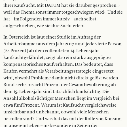
ihrer Kaufsucht. Mit DATUM hat sie darüber ge­sprochen, ›
weil das Thema sonst immer totgeschwiegen wird ‹. Und sie
hat – im Folgenden immer kursiv – auch selbst
aufgeschrieben, wie sie ihre Sucht erlebt.
In Österreich ist laut einer Studie im Auftrag der
Arbeiterkammer aus dem Jahr 2017 rund jede vierte Person
(24 Prozent) ab dem vollendeten 14. Lebensjahr
kaufsuchtgefährdet, zeigt also ein stark ausgeprägtes
kompensatorisches Kaufverhalten. Das be­­deutet, dass
Kaufen vermehrt als Verar­­bei­tungsstrategie eingesetzt
wird, obwohl Probleme damit nicht direkt gelöst werden.
Rund sechs bis acht Prozent der Ge­­samtbevölkerung ab
dem 15. Lebensjahr sind tatsächlich kaufsüchtig. Die
Anzahl alkoholsüchtiger Menschen liegt im Vergleich bei
etwa fünf Prozent. Wa­­rum ist Kaufsucht vergleichsweise
unsichtbar und unbekannt, obwohl viele Menschen
betroffen sind? Und was hat das mit der Rolle von Konsum
in unserem Leben – insbesondere in Zeiten der