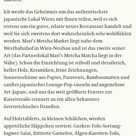
Ich werde das Geheimnis um das authentischste
japanische Lokal Wiens mit Ihnen teilen, weil es sich
erstens um ein gutes, relativ neues Restaurant handelt und
weil Sie sich zweitens dort wahrscheinlich sehr wohlfühlen
werden. Mari’s Metcha Market liegt nahe dem
Westbahnhof in Wien-Neubau und ist das zweite seiner
Art (das Partnerlokal Mari’s Metcha Matcha liegt in der
Nähe). Schon die Einrichtung ist stilvoll und detailreich,
helles Holz, Keramiken, feine Zeichnungen,
Sonnenschirme aus Papier, Paravents, Bambusmatten und
sanfter japanischer Lounge-Pop säuseln auf angenehme
Art ›Japan‹, und nur das weit geöffnete Fenster zur
Kaiserstraße erinnert an ein allzu bekanntes
österreichisches Draußen.
Auf Holztabletts, in kleinen Schälchen, werden
appetitliche Häppchen serviert. Gurken-Tofu-Seetang-
Ingwer-Salat, frittierte Garnelen, Algen-Karotten-Tofu,