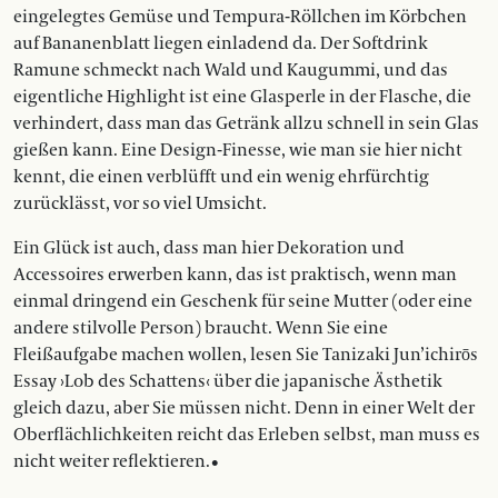
eingelegtes Gemüse und Tempura-Röllchen im Körbchen
auf Bananenblatt liegen einladend da. Der Softdrink
Ramune schmeckt nach Wald und Kaugummi, und das
eigentliche Highlight ist eine Glasperle in der Flasche, die
verhindert, dass man das Getränk allzu schnell in sein Glas
gießen kann. Eine Design-Finesse, wie man sie hier nicht
kennt, die einen verblüfft und ein wenig ehrfürchtig
zurücklässt, vor so viel Umsicht.
Ein Glück ist auch, dass man hier Dekoration und
Accessoires erwerben kann, das ist praktisch, wenn man
einmal dringend ein Geschenk für seine Mutter (oder eine
andere stilvolle Person) braucht. Wenn Sie eine
Fleißaufgabe machen wollen, lesen Sie Tanizaki Jun’ichirōs
Essay ›Lob des Schattens‹ über die japanische Ästhetik
gleich dazu, aber Sie müssen nicht. Denn in einer Welt der
Oberflächlichkeiten reicht das Erleben selbst, man muss es
nicht weiter reflektieren.•