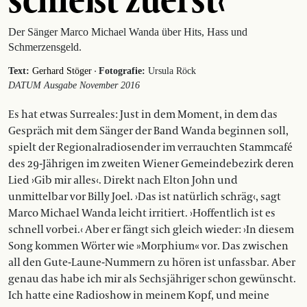
Der Sänger Marco Michael Wanda über Hits, Hass und
Schmerzensgeld.
·
Text:
Gerhard Stöger
Fotografie:
Ursula Röck
DATUM Ausgabe November 2016
Es hat etwas Surreales: Just in dem Moment, in dem das
Gespräch mit dem Sänger der Band Wanda beginnen soll,
spielt der Regionalradiosender im verrauchten Stammcafé
des 29-Jährigen im zweiten Wiener Gemeindebezirk deren
Lied ›Gib mir alles‹. Direkt nach Elton John und
unmittelbar vor Billy Joel. ›Das ist natürlich schräg‹, sagt
Marco Michael Wanda leicht irritiert. ›Hoffentlich ist es
schnell vorbei.‹ Aber er fängt sich gleich wieder: ›In diesem
Song kommen Wörter wie »Morphium« vor. Das zwischen
all den Gute-Laune-Nummern zu hören ist unfassbar. Aber
genau das habe ich mir als Sechsjähriger schon gewünscht.
Ich hatte eine Radioshow in meinem Kopf, und meine