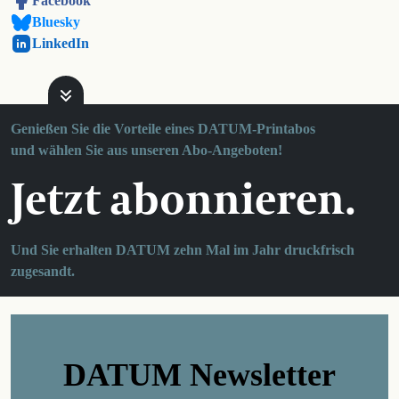
Facebook
Bluesky
LinkedIn
Genießen Sie die Vorteile eines DATUM-Printabos
und wählen Sie aus unseren Abo-Angeboten!
Jetzt abonnieren.
Und Sie erhalten DATUM zehn Mal im Jahr druckfrisch
zugesandt.
DATUM Newsletter