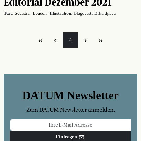
Editorial Dezember 2021
·
Text:
Sebastian Loudon
Illustration:
Blagovesta Bakardjieva
«
‹
›
»
4
DATUM Newsletter
Zum DATUM Newsletter anmelden.
Eintragen