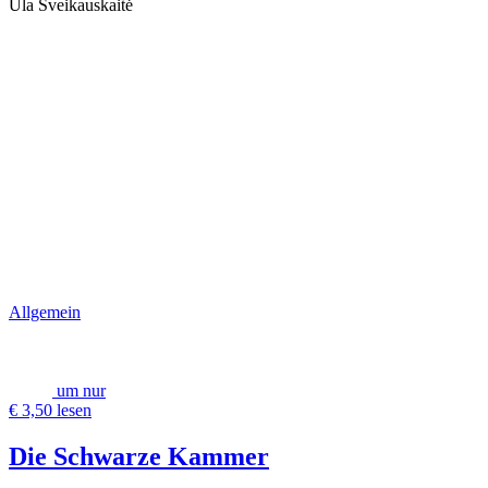
Ūla Šveikauskaitė
Allgemein
um nur
€ 3,50 lesen
Die Schwarze Kammer