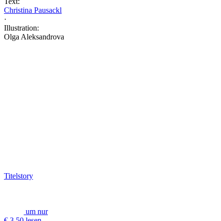
Text:
Christina Pausackl
·
Illustration:
Olga Aleksandrova
Titelstory
um nur
€ 3,50 lesen