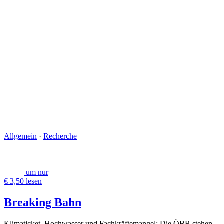
Allgemein
·
Recherche
um nur
€ 3,50 lesen
Breaking Bahn
Klimaticket, Hochwasser und Fachkräftemangel: Die ÖBB stehen