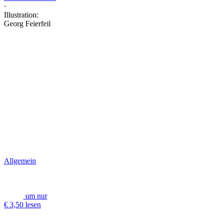
·
Illustration:
Georg Feierfeil
Allgemein
um nur
€ 3,50 lesen