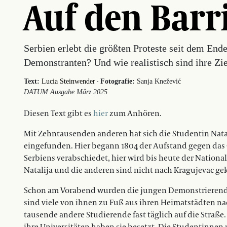
Auf den Barr
Serbien erlebt die größten Proteste seit dem End
Demonstranten? Und wie realistisch sind ihre Zi
·
Text:
Lucia Steinwender
Fotografie:
Sanja Knežević
DATUM Ausgabe März 2025
Diesen Text gibt es
hier
zum Anhören.
Mit Zehntausenden anderen hat sich die Studentin Natal
eingefunden. Hier begann 1804 der Aufstand gegen das 
Serbiens verabschiedet, hier wird bis heute der Nationalf
Natalija und die anderen sind nicht nach Kragujevac g
Schon am Vorabend wurden die jungen Demonstrierend
sind viele von ihnen zu Fuß aus ihren Heimatstädten n
tausende andere Studierende fast täglich auf die Straß