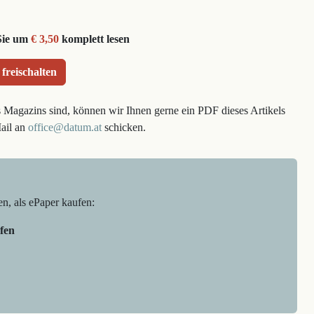
Sie um
€ 3,50
komplett lesen
 freischalten
s Magazins sind, können wir Ihnen gerne ein PDF dieses Artikels
Mail an
office@datum.at
schicken.
en, als ePaper kaufen:
fen