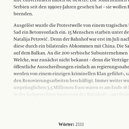
ihre Universitäten haben sie besetzt. Die Studentinnen
Serbien seit den 1990er-Jahren gesehen hat – sie wollen
beenden.
Ausgelöst wurde die Protestwelle von einem tragischen
Sad ein Betonvordach ein. 15 Menschen starben unter de
Natalija Petrović . Denn der Bahnhof war erst im Juli n
diese durch ein bilaterales Abkommen mit China. Die Sa
auf dem Balkan. An die 200 serbische Subunternehmen 
Welche, war zunächst nicht bekannt – denn die Verträg
öffentliche Ausschreibungen einfach an regierungsnahe
werden von einem einzigen kriminellen Klan geführt‹, s
den Renovierungsarbeiten beschäftigt. Immer weiter wur
ursprünglichen 3,5 Millionen Euro waren es am Ende 16 Mi
in der fachgerechten Sanierung des Bahnhofs‹, sagt Đaji
Wörter:
2111