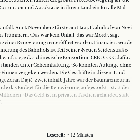
 und Studenten führen die größte Protestbewegung an, die
 Korruption und Autokratie in ihrem Land ein für alle Mal
 Unfall: Am 1. November stürzte am Hauptbahnhof von Novi
n Trümmern. ›Das war kein Unfall, das war Mord‹, sagt
ach seiner Renovierung neueröffnet worden. Finanziert wurde
nierung des Bahnhofs ist Teil seiner ›Neuen Seidenstraße‹
beauftragte das chinesische Konsortium CRIC-CCCC dafür.
e standen unter Geheimhaltung. ›So konnten Aufträge ohne
 Firmen vergeben werden. Die Geschäfte in diesem Land
agt Zoran Đajić. Zweieinhalb Jahre war der Bauingenieur in
de das Budget für die Renovierung aufgestockt – statt der
llionen. ›Das Geld ist in privaten Taschen gelandet, statt
ć.
Lesezeit:
~ 12 Minuten