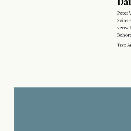
Dar
Peter 
Seine 
verwah
Behörd
Text:
An