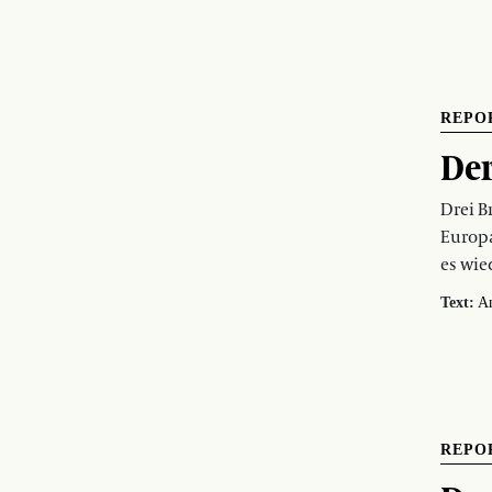
REPO
Der
Drei B
Europa
es wie
Text:
An
REPO