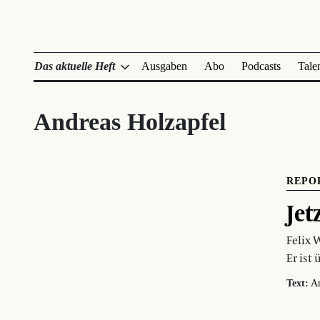
Das aktuelle Heft
Ausgaben
Abo
Podcasts
Tale
Andreas Holzapfel
REPO
Jet
Felix 
Er ist
Text:
An