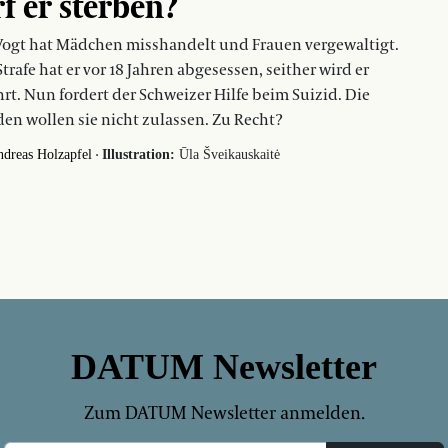
f er sterben?
Vogt hat Mädchen misshandelt und Frauen vergewaltigt.
Strafe hat er vor 18 Jahren abgesessen, seither wird er
rt. Nun fordert der Schweizer Hilfe beim Suizid. Die
en wollen sie nicht zulassen. Zu Recht?
·
dreas Holzapfel
Illustration:
Ūla Šveikauskaitė
DATUM Newsletter
Zum DATUM Newsletter anmelden.