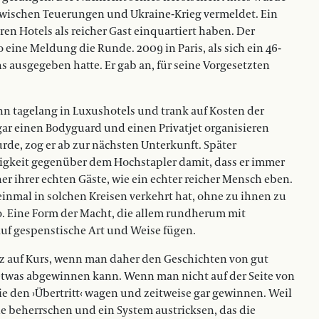
zwischen Teuerungen und Ukraine-Krieg vermeldet. Ein
en Hotels als reicher Gast einquartiert haben. Der
eine Meldung die Runde. 2009 in Paris, als sich ein 46-
s ausgegeben hatte. Er gab an, für seine Vorgesetzten
ann tagelang in Luxushotels und trank auf Kosten der
gar einen Bodyguard und einen Privatjet organisieren
rde, zog er ab zur nächsten Unterkunft. Später
bigkeit gegenüber dem Hochstapler damit, dass er immer
iner ihrer echten Gäste, wie ein echter reicher Mensch eben.
einmal in solchen Kreisen verkehrt hat, ohne zu ihnen zu
o. Eine Form der Macht, die allem rundherum mit
auf gespenstische Art und Weise fügen.
nz auf Kurs, wenn man daher den Geschichten von gut
was abgewinnen kann. Wenn man nicht auf der Seite von
ie den ›Übertritt‹ wagen und zeitweise gar gewinnen. Weil
che beherrschen und ein System austricksen, das die