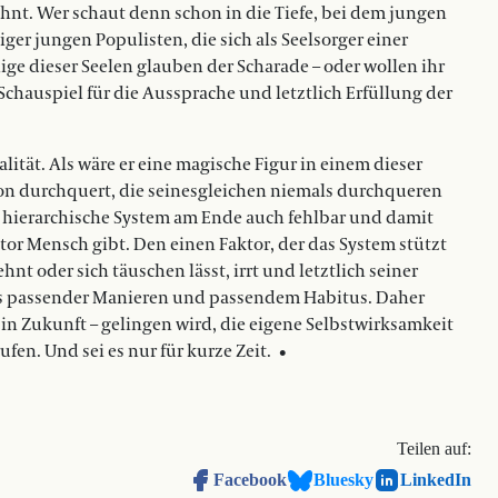
lohnt. Wer schaut denn schon in die Tiefe, bei dem jungen
er jungen Populisten, die sich als Seelsorger einer
e dieser Seelen glauben der Scharade – oder wollen ihr
 Schauspiel für die Aussprache und letztlich Erfüllung der
ität. Als wäre er eine magische Figur in einem dieser
on durchquert, die seinesgleichen niemals durchqueren
nd hierarchische System am Ende auch fehlbar und damit
tor Mensch gibt. Den einen Faktor, der das System stützt
hnt oder sich täuschen lässt, irrt und letztlich seiner
ls passender Manieren und passendem Habitus. Daher
in Zukunft – gelingen wird, die eigene Selbstwirksamkeit
en. Und sei es nur für kurze Zeit.
•
Teilen auf:
Facebook
Bluesky
LinkedIn