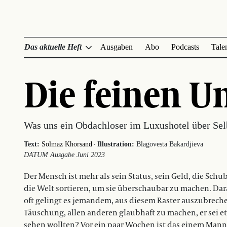
Das aktuelle Heft
Ausgaben
Abo
Podcasts
Tale
Die feinen U
Was uns ein Obdachloser im Luxushotel über Sel
·
Text:
Solmaz Khorsand
Illustration:
Blagovesta Bakardjieva
DATUM Ausgabe Juni 2023
Der Mensch ist mehr als sein Status, sein Geld, die Sch
die Welt sortieren, um sie überschaubar zu machen. Da
oft gelingt es jemandem, aus diesem Raster auszubreche
Täuschung, allen anderen glaubhaft zu machen, er sei e
sehen wollten? Vor ein paar Wochen ist das einem Mann