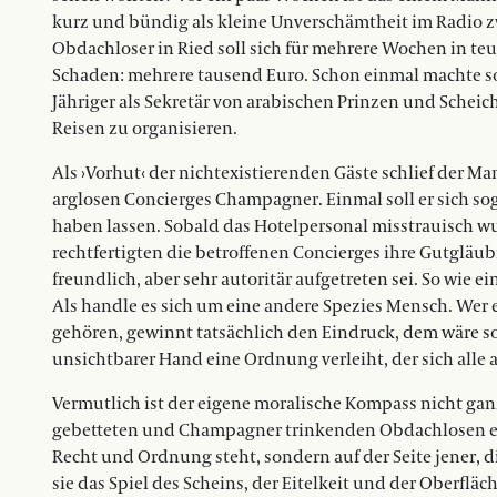
kurz und bündig als kleine Unverschämtheit im Radio 
Obdachloser in Ried soll sich für mehrere Wochen in teur
Schaden: mehrere tausend Euro. Schon einmal machte so 
Jähriger als Sekretär von arabischen Prinzen und Scheich
Reisen zu organisieren.
Als ›Vorhut‹ der nichtexistierenden Gäste schlief der M
arglosen Concierges Champagner. Einmal soll er sich so
haben lassen. Sobald das Hotelpersonal misstrauisch wu
rechtfertigten die betroffenen Concierges ihre Gutgläu
freundlich, aber sehr autoritär aufgetreten sei. So wie e
Als handle es sich um eine andere Spezies Mensch. Wer 
gehören, gewinnt tatsächlich den Eindruck, dem wäre s
unsichtbarer Hand eine Ordnung verleiht, der sich alle 
Vermutlich ist der eigene moralische Kompass nicht ga
gebetteten und Champagner trinkenden Obdachlosen et
Recht und Ordnung steht, sondern auf der Seite jener, d
sie das Spiel des Scheins, der Eitelkeit und der Oberflä