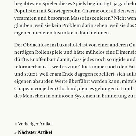
begabtesten Spieler dieses Spiels begünstigt, ja gar be
Populisten mit Schwiegersohn-Charme oder all den wenig
verarmten und besorgten Masse inszenieren? Nicht wenig
glauben, weil sie kein Problem darin sehen, weil sie das
eigenen niederen Instinkte in Kauf nehmen.
Der Obdachlose im Luxushotel ist von einer anderen Qual
nerdigen Rollenspiele und hätte mühelos eine Dimensi
dürfte. Er offenbart damit, dass jedes noch so rigide u
reformierbar ist – weil es zum Glück immer noch den Fak
und stürzt, weil er am Ende dagegen rebelliert, sich aufle
eigenen absurden Werte überführt werden kann, mitte
Chapeau vor jedem Clochard, dem es gelungen ist und – 
des Menschen in ominösen Systemen in Erinnerung zu ruf
« Vorheriger Artikel
» Nächster Artikel