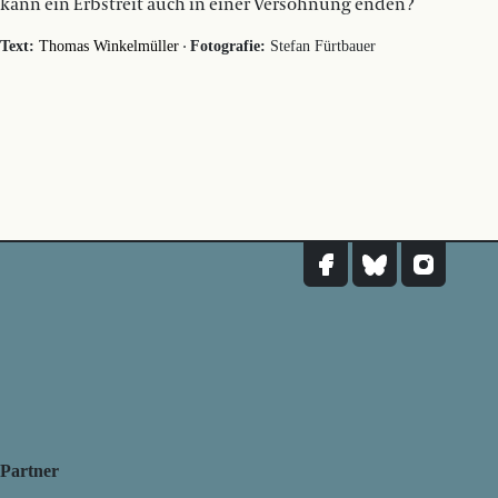
kann ein Erbstreit auch in einer Versöhnung enden?
·
Text:
Thomas Winkelmüller
Fotografie:
Stefan Fürtbauer
Partner