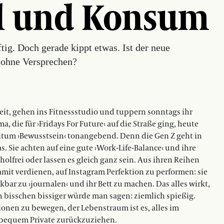
ll und Konsum
ftig. Doch gerade kippt etwas. Ist der neue
 ohne Versprechen?
it, gehen ins Fitnessstudio und tuppern sonntags ihr
a, die für ›Fridays For Future‹ auf die Straße ging, heute
um ›Bewusstsein‹ ­tonangebend. Denn die Gen Z geht in
as. Sie achten auf eine gute ›Work-Life-Balance‹ und ihre
olfrei oder lassen es gleich ganz sein. Aus ihren Reihen
damit verdienen, auf Instagram Perfektion zu performen: sie
ar zu ›journalen‹ und ihr Bett zu machen. Das alles wirkt,
n bisschen bissiger würde man sagen: ziemlich spießig.
nen zu bewegen, der Lebenstraum ist es, alles im
 bequem Private zurückzuziehen.