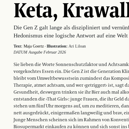
Keta, Krawa
Die Gen Z galt lange als diszipliniert und vernün
Hedonismus eine logische Antwort auf eine Welt
·
Text:
Maja Goertz
Illustration:
Ari Liloan
DATUM Ausgabe Februar 2026
Sie lieben die Worte Sonnenschutzfaktor und Achtsamke
vorgekochtes Essen ein. Die Gen Z ist die Generation Klim
bleibt vom Umweltbewusstsein zumindest das Komposit
Therapie, atmet achtsam, und wer ›getriggert‹ ist, sagt d
Gesundheit, deswegen trinken sie ihr Bier auch mal alkoh
entstanden die ›That Girls‹: junge Frauen, die ihr Geld 
stehen um fünf Uhr morgens auf, um zu meditieren, dankb
nett ausgedrückt, einigermaßen langweilig und brav, ei
Junge Menschen scheinen sich im Rahmen von Konventio
Biosupermarkt einkaufen zu können und sich sonst ins