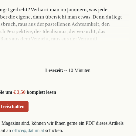
längst gedreht? ­Verharrt man im Jammern, was jede
über die eigene, dann übersieht man etwas. Denn da liegt
 Ausbruch, raus aus der pastellenen Achtsamkeit, den
ch Perspektive, des Idealismus, der versucht, das
Raus aus dem Verzicht, raus aus der Vernunft.
Lesezeit:
~ 10 Minuten
Sie um
€ 3,50
komplett lesen
 freischalten
s Magazins sind, können wir Ihnen gerne ein PDF dieses Artikels
Mail an
office@datum.at
schicken.