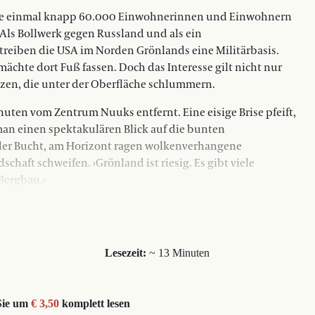
rade einmal knapp 60.000 Einwohnerinnen und Einwohnern
 Als Bollwerk gegen Russland und als ein
treiben die USA im Norden Grönlands eine Militärbasis.
ächte dort Fuß fassen. Doch das Interesse gilt nicht nur
tzen, die unter der Oberfläche schlummern.
en vom Zentrum Nuuks entfernt. Eine eisige Brise pfeift,
man einen spektakulären Blick auf die bunten
n der Bucht, am Horizont ragen wolkenverhangene
chaft schweifen. ›Grönland ist riesig. Es gibt viele
Bergbau.‹
Lesezeit:
~ 13 Minuten
Sie um
€ 3,50
komplett lesen