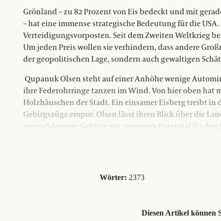
Grönland – zu 82 Prozent von Eis bedeckt und mit ge
– hat eine immense strategische Bedeutung für die USA.
Verteidigungsvorposten. Seit dem Zweiten Weltkrieg be
Um jeden Preis wollen sie verhindern, dass andere Großm
der geopolitischen Lage, sondern auch gewaltigen Schä
Qupanuk Olsen steht auf einer Anhöhe wenige Autominut
ihre Federohrringe tanzen im Wind. Von hier oben hat 
Holzhäuschen der Stadt. Ein einsamer Eisberg treibt i
Gebirgszüge empor. Olsen lässt ihren Blick über die Lands
unerschlossene Gebiete mit enormem Potential für den 
Wörter:
2373
Diesen Artikel können 