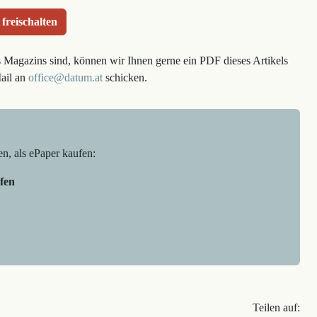
 freischalten
s Magazins sind, können wir Ihnen gerne ein PDF dieses Artikels
Mail an
office@datum.at
schicken.
en, als ePaper kaufen:
fen
Teilen auf: