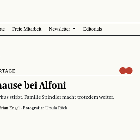
nte
Freie Mitarbeit
Newsletter
Editorials
h
RTAGE
ause bei Alfoni
rkus stirbt. Familie Spindler macht trotzdem weiter.
·
rian Engel
Fotografie:
Ursula Röck