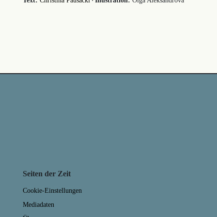
·
Text:
Christina Pausackl
Illustration:
Olga Aleksandrova
Seiten der Zeit
Cookie-Einstellungen
Mediadaten