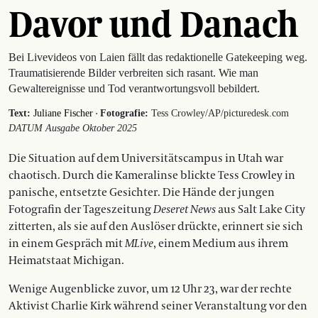
Davor und Danach
Bei Livevideos von Laien fällt das redaktionelle Gatekeeping weg.
Traumatisierende Bilder verbreiten sich rasant. Wie man
Gewaltereignisse und Tod verantwortungsvoll bebildert.
·
Text:
Juliane Fischer
Fotografie:
Tess Crowley/AP/picturedesk.com
DATUM Ausgabe Oktober 2025
Die Situation auf dem Universitätscampus in Utah war
chaotisch. Durch die Kameralinse blickte Tess Crowley in
panische, entsetzte Gesichter. Die Hände der jungen
Fotografin der Tages­zeitung
Deseret News
aus Salt Lake City
zitterten, als sie auf den Auslöser drückte, erinnert sie sich
in einem Gespräch mit
MLive
, einem ­Medium aus ihrem
Heimatstaat Michigan.
Wenige Augenblicke zuvor, um 12 Uhr 23, war der rechte
Aktivist ­Charlie Kirk während seiner Ver­an­staltung vor den