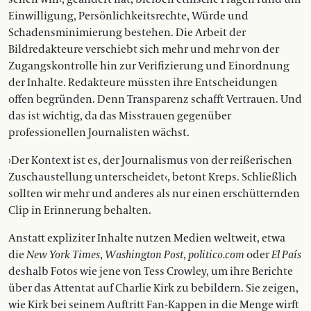
Einwilligung, Persönlichkeitsrechte, Würde und
Schadensminimierung bestehen. Die Arbeit der
Bildredakteure verschiebt sich mehr und mehr von der
Zugangskontrolle hin zur Verifizierung und Einordnung
der Inhalte. Redakteure müssten ihre Entscheidungen
offen begründen. Denn Transparenz schafft Vertrauen. Und
das ist wichtig, da das Misstrauen gegenüber
professionellen Journalisten wächst.
›Der Kontext ist es, der Journalismus von der reißerischen
Zuschaustellung unterscheidet‹, betont Kreps. Schließlich
sollten wir mehr und anderes als nur einen erschütternden
Clip in Erinnerung behalten.
Anstatt expliziter Inhalte nutzen Medien weltweit, etwa
die
New York Times
,
Washington Post
,
politico.com
oder
El País
deshalb Fotos wie jene von Tess Crowley, um ihre Berichte
über das Attentat auf Charlie Kirk zu bebildern. Sie zeigen,
wie Kirk bei seinem Auftritt Fan-Kappen in die Menge wirft