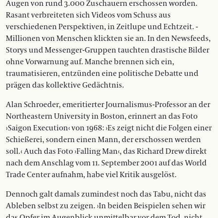
Augen von rund 3.000 Zuschauern erschossen worden.
Rasant verbreiteten sich Videos vom Schuss aus
verschiedenen Pers­pektiven, in Zeitlupe und Echtzeit. ­
Millionen von Menschen klickten sie an. In den Newsfeeds,
Storys und Messenger-Gruppen tauchten drastische ­Bilder
ohne Vorwarnung auf. Manche brennen sich ein,
traumatisieren, entzünden eine politische ­Debatte und
prägen das kollektive Gedächtnis.
Alan Schroeder, emeritierter Journalismus-Professor an der
Northeastern University in Boston, ­erinnert an das Foto
›Saigon Execution‹ von 1968: ›Es zeigt nicht die Folgen einer
Schießerei, sondern einen Mann, der erschossen werden
soll.‹ Auch das Foto ›Falling Man‹, das Richard Drew direkt
nach dem Anschlag vom 11. September 2001 auf das World
Trade Center aufnahm, habe viel Kritik ausgelöst.
Dennoch galt damals zumindest noch das Tabu, nicht das
Ab­leben selbst zu zeigen. ›In beiden Beispielen sehen wir
das Opfer im Augenblick unmittelbar vor dem Tod, nicht