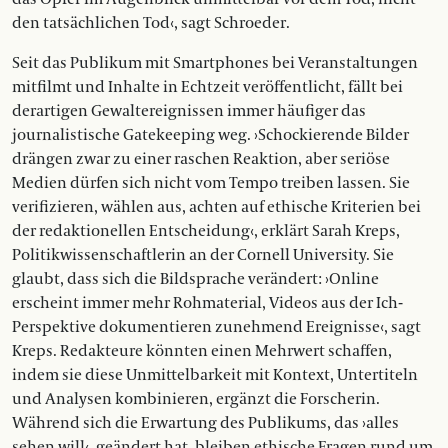
den tatsächlichen Tod‹, sagt Schroeder.
Seit das Publikum mit Smartphones bei Veranstaltungen
mitfilmt und Inhalte in Echtzeit veröffentlicht, fällt bei
derartigen Gewaltereignissen immer häufiger das
journalistische Gatekeeping weg. ›Schockierende Bilder
drängen zwar zu einer raschen Reaktion, aber seriöse
Medien dürfen sich nicht vom Tempo treiben lassen. Sie
verifizieren, wählen aus, achten auf ethische Kriterien bei
der redaktionellen Entscheidung‹, erklärt Sarah Kreps,
Politikwissenschaftlerin an der Cornell University. Sie
glaubt, dass sich die Bildsprache verändert: ›Online
erscheint immer mehr Rohmaterial, Videos aus der Ich-
Perspektive dokumentieren zunehmend Ereignisse‹, sagt
Kreps. Redakteure könnten einen Mehrwert schaffen,
indem sie diese Unmittelbarkeit mit Kontext, Untertiteln
und Analysen kombinieren, ergänzt die Forscherin.
Während sich die Erwartung des Publikums, das ›alles
sehen will‹, geändert hat, bleiben ethische Fragen rund um