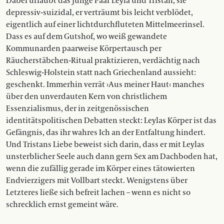
Dabei urlaubt das junge Paar Leyla und Tristan, sie
depressiv-suizidal, er verträumt bis leicht verblödet,
eigentlich auf einer lichtdurchfluteten Mittelmeerinsel.
Dass es auf dem Gutshof, wo weiß gewandete
Kommunarden paarweise Körpertausch per
Räucherstäbchen-Ritual praktizieren, verdächtig nach
Schleswig-Holstein statt nach Griechenland aussieht:
geschenkt. Immerhin verrät ›Aus meiner Haut‹ manches
über den unverdauten Kern von christlichem
Essenzialismus, der in zeitgenössischen
identitätspolitischen Debatten steckt: Leylas Körper ist das
Gefängnis, das ihr wahres Ich an der Entfaltung hindert.
Und Tristans Liebe beweist sich darin, dass er mit Leylas
unsterblicher Seele auch dann gern Sex am Dachboden hat,
wenn die zufällig gerade im Körper eines tätowierten
Endvierzigers mit Vollbart steckt. Wenigstens über
Letzteres ließe sich befreit lachen – wenn es nicht so
schrecklich ernst gemeint wäre.