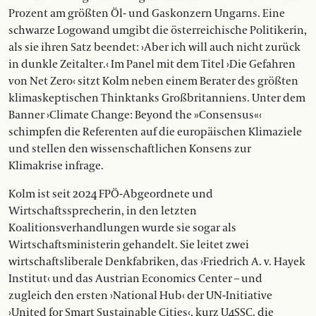
Prozent am größten Öl- und Gaskonzern Ungarns. Eine
schwarze Logowand umgibt die österreichische Politikerin,
als sie ihren Satz beendet: ›Aber ich will auch nicht zurück
in dunkle Zeitalter.‹ Im Panel mit dem Titel ›Die Gefahren
von Net Zero‹ sitzt Kolm neben einem Berater des größten
klimaskeptischen Thinktanks Großbritanniens. Unter dem
Banner ›Climate Change: Beyond the »Consensus«‹
schimpfen die Referenten auf die europäischen Klimaziele
und stellen den wissenschaftlichen Konsens zur
Klimakrise infrage.
Kolm ist seit 2024 FPÖ-Abgeordnete und
Wirtschaftssprecherin, in den letzten
Koalitionsverhandlungen wurde sie sogar als
Wirtschaftsministerin gehandelt. Sie leitet zwei
wirtschaftsliberale Denkfabriken, das ›Friedrich A. v. Hayek
Institut‹ und das Austrian Economics Center – und
zugleich den ersten ›National Hub‹ der UN-Initiative
›United for Smart Sustainable Cities‹, kurz U4SSC, die