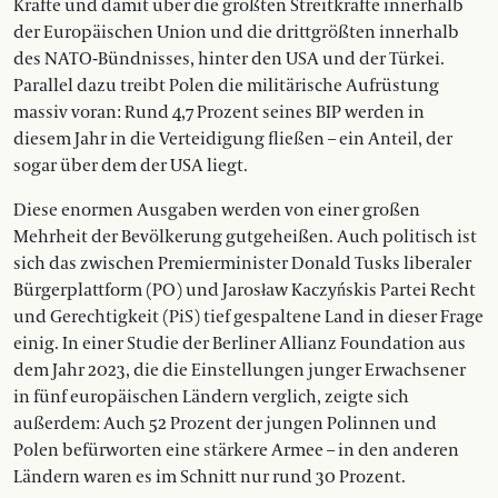
Kräfte und damit über die größten Streitkräfte innerhalb
der Europäischen Union und die drittgrößten innerhalb
des NATO-Bündnisses, hinter den USA und der Türkei.
Parallel dazu treibt Polen die militärische Aufrüstung
massiv voran: Rund 4,7 Prozent seines BIP werden in
diesem Jahr in die Verteidigung fließen – ein Anteil, der
sogar über dem der USA liegt.
Diese enormen Ausgaben werden von einer großen
Mehrheit der Bevölkerung gutgeheißen. Auch politisch ist
sich das zwischen Premierminister Donald Tusks liberaler
Bürgerplattform (PO) und Jarosław Kaczyńskis Partei Recht
und Gerechtigkeit (PiS) tief gespaltene Land in dieser Frage
einig. In einer Studie der Berliner Allianz Foundation aus
dem Jahr 2023, die die Einstellungen junger Erwachsener
in fünf europäischen Ländern verglich, zeigte sich
außerdem: Auch 52 Prozent der jungen Polinnen und
Polen befürworten eine stärkere Armee – in den anderen
Ländern waren es im Schnitt nur rund 30 Prozent.