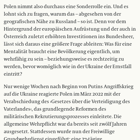
Polen nimmt also durchaus eine Sonderrolle ein. Und es
lohnt sich zu fragen, warum das – abgesehen von der
geografischen Nähe zu Russland – so ist. Denn vor dem
Hintergrund der europäischen Aufrüstung und der auch in
Österreich zuletzt erhöhten Investitionen ins Bundesheer,
lässt sich daraus eine größere Frage ableiten: Was für eine
Mentalität braucht eine Bevölkerung eigentlich, um
wehrfähig zu sein – beziehungsweise es rechtzeitig zu
werden, bevor womöglich wie in der Ukraine der Ernstfall
eintritt?
Nur wenige Wochen nach Beginn von Putins Angriffskrieg
auf die Ukraine reagierte Polen im März 2022 mit der
Verabschiedung des ›Gesetzes über die Verteidigung des
Vaterlandes‹, das grundlegende Reformen des
militärischen Rekrutierungsprozesses einleitete. Die
allgemeine Wehrpflicht war da bereits seit zwölf Jahren
ausgesetzt. Stattdessen wurde nun der Freiwillige
Grundwehrdienst eingeführt: eine 27-tägige