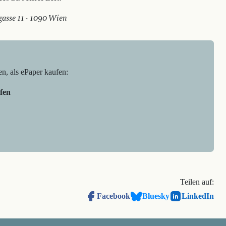
asse 11 · 1090 Wien
en, als ePaper kaufen:
fen
Teilen auf:
Facebook
Bluesky
LinkedIn