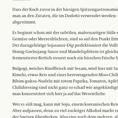
Dass der Koch zuvor in der hiesigen Spitzengastronomie
man an den Zutaten, die im Dodo62 verwendet werden: 
abgestimmt.
Es beginnt schon mit der subtilen, malvenartigen Süße 
Gemüse oder Meeresfrüchten, sind so auf den Punkt fritti
Der dazugehörige Sojasauce-Dip perfektioniert die Vollm
Honig-Gochujang-Sauce und Mandelsplittern ist gleich
fermentierter Rettich steuert noch ein bisschen Frische b
Bulgogi, weiches Rindfleisch mit Sesam, wird hier mit Sa
Kimchi, etwas Reis und einer hervorragenden Miso-Chili
Bibim-guksu-Nudeln mit rotem Paprika, Tomaten, Apfel,
Chilidressing sind nicht ganz so scharf wie angekündigt
man konzentriert sich hier ja auf das Wesentliche.
Wer es süß mag, kann mit Soju, einem koreanischen Reis
Aber aufpassen, denn zu viel zuckriger Alkohol macht 
der Speisen überdecken. Also eins nach dem anderen, alle