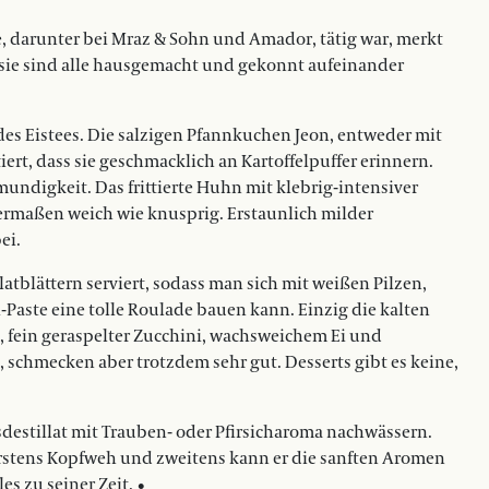
, darunter bei Mraz & Sohn und Amador, tätig war, merkt
sie sind alle hausgemacht und gekonnt aufeinander
des Eistees. Die salzigen Pfannkuchen Jeon, entweder mit
ert, dass sie geschmacklich an Kartoffelpuffer erinnern.
undigkeit. Das frittierte Huhn mit klebrig-intensiver
ermaßen weich wie knusprig. Erstaunlich milder
ei.
latblättern serviert, sodass man sich mit weißen Pilzen,
-Paste eine tolle Roulade bauen kann. Einzig die kalten
 fein geraspelter Zucchini, wachsweichem Ei und
, schmecken aber trotzdem sehr gut. Desserts gibt es keine,
destillat mit Trauben- oder Pfirsicharoma nachwässern.
erstens Kopfweh und zweitens kann er die sanften Aromen
s zu seiner Zeit. •