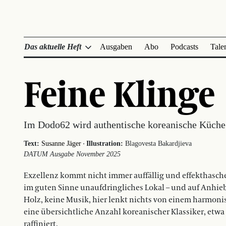
Das aktuelle Heft
Ausgaben
Abo
Podcasts
Tale
Feine Klinge
Im Dodo62 wird authentische koreanische Küche 
·
Text:
Susanne Jäger
Illustration:
Blagovesta Bakardjieva
DATUM Ausgabe November 2025
Exzellenz kommt nicht immer auffällig und effekthascher
im guten Sinne unaufdringliches Lokal – und auf Anhieb
Holz, keine Musik, hier lenkt nichts von einem harmo
eine übersichtliche Anzahl koreanischer Klassiker, et
raffiniert.