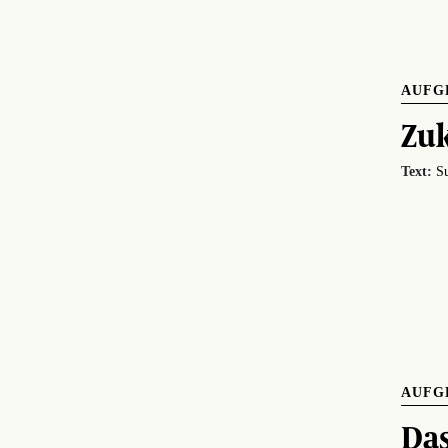
AUFG
Zuk
Text:
Su
AUFG
Das