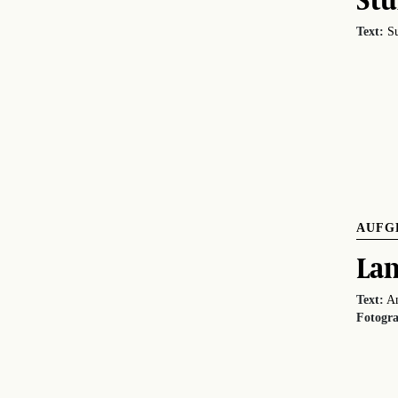
Text:
Su
AUFG
Lan
Text:
An
Fotogra