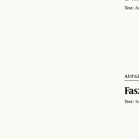
Text:
An
AUFG
Fas
Text:
Su