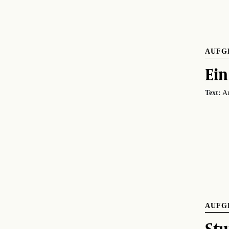
AUFG
Ein
Text:
An
AUFG
Stu