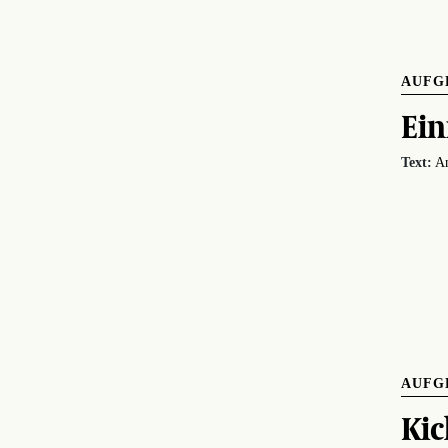
AUFG
Ein
Text:
An
AUFG
Kic