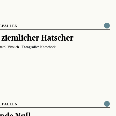
EFALLEN
 ziemlicher Hatscher
·
atol Vitouch
Fotografie:
Knesebeck
EFALLEN
nde Null