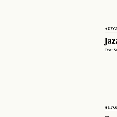
AUFG
Jaz
Text:
Su
AUFG