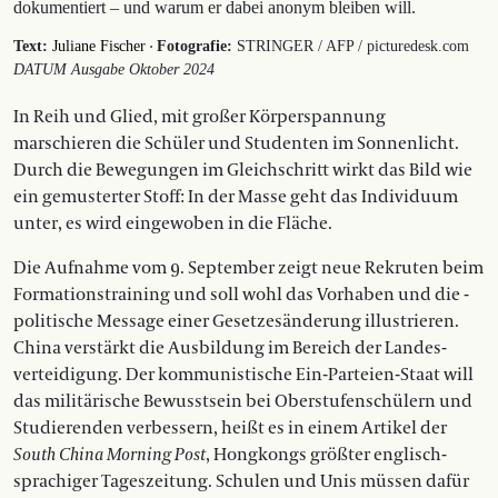
dokumentiert – und warum er dabei anonym bleiben will.
·
Text:
Juliane Fischer
Fotografie:
STRINGER / AFP / picturedesk.com
DATUM Ausgabe Oktober 2024
In Reih und Glied, mit großer Körperspannung
marschieren die Schüler und Studenten im Sonnenlicht.
Durch die ­Bewegungen im Gleichschritt wirkt das Bild wie
ein gemusterter Stoff: In der Masse geht das Individuum
unter, es wird ein­gewoben in die Fläche.
Die Aufnahme vom 9. September zeigt neue Rekruten beim
Formations­training und soll wohl das Vorhaben und die ­
politische Message einer Gesetzes­änderung ­illustrieren.
China verstärkt die Ausbildung im Bereich der Landes­
verteidigung. Der kommunistische ­Ein-Parteien-Staat will
das militärische Bewusstsein bei Oberstufenschülern und
Studierenden verbessern, heißt es in einem Artikel der
South China Morning Post
, Hongkongs größter englisch­
sprachiger Tageszeitung. Schulen und Unis müssen dafür