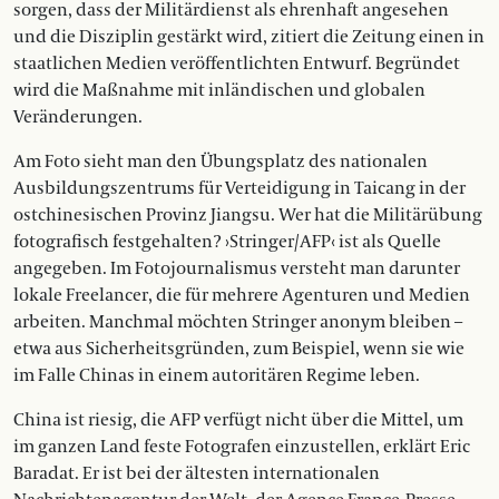
sorgen, dass der Militärdienst als ehrenhaft ange­sehen
und die Disziplin gestärkt wird, zitiert die Zeitung einen in
staatlichen ­Medien veröffentlichten Entwurf. Begründet
wird die Maßnahme mit inländischen und globalen
Veränderungen.
Am Foto sieht man den Übungsplatz des nationalen
Ausbildungszentrums für Verteidigung in Taicang in der
ostchinesischen Provinz Jiangsu. Wer hat die Militärübung
fotografisch festgehalten? ›Stringer/AFP‹ ist als Quelle
angegeben. Im Foto­journalismus versteht man darunter
lokale Freelancer, die für mehrere Agenturen und Medien
arbeiten. Manchmal möchten Stringer ­anonym bleiben –
etwa aus ­Sicherheitsgründen, zum Beispiel, wenn sie wie
im Falle Chinas in einem autoritären Regime leben.
China ist riesig, die AFP verfügt nicht über die Mittel, um
im ganzen Land feste Fotografen einzustellen, erklärt Eric
Baradat. Er ist bei der ältesten internationalen