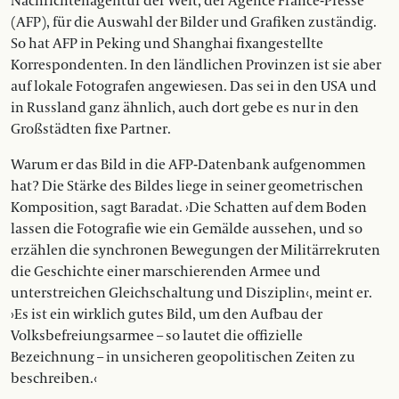
Nachrichtenagentur der Welt, der Agence France-Presse
(AFP), für die Auswahl der Bilder und Grafiken zuständig.
So hat AFP in Peking und Shanghai fixangestellte
Korrespondenten. In den ländlichen Provinzen ist sie aber
auf lokale Fotografen angewiesen. Das sei in den USA und
in Russland ganz ähnlich, auch dort gebe es nur in den
Großstädten fixe Partner.
Warum er das Bild in die AFP-Datenbank aufgenommen
hat? Die Stärke des Bildes liege in seiner geometrischen
Komposition, sagt Baradat. ›Die Schatten auf dem Boden
lassen die Fotografie wie ein Gemälde aussehen, und so
erzählen die synchronen Bewegungen der Militär­rekruten
die Geschichte einer marschierenden Armee und
unterstreichen Gleichschaltung und Disziplin‹, meint er.
›Es ist ein wirklich gutes Bild, um den Aufbau der
Volksbefreiungsarmee – so lautet die offizielle
Bezeichnung – in unsicheren geopolitischen Zeiten zu
beschreiben.‹