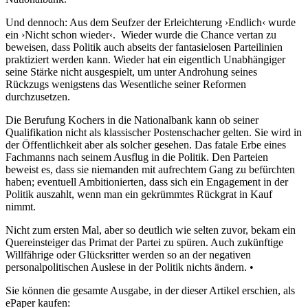
Und dennoch: Aus dem Seufzer der Erleichterung ›Endlich‹ wurde
ein ›Nicht schon wieder‹.
Wieder wurde die Chance vertan zu
beweisen, dass Politik auch abseits der fantasielosen Parteilinien
praktiziert werden kann. Wieder hat ein eigentlich Unabhängiger
seine Stärke nicht ausgespielt, um unter Androhung seines
Rückzugs wenigstens das Wesentliche seiner Reformen
durchzusetzen.
Die Berufung Kochers in die Nationalbank kann ob seiner
Qualifikation nicht als klassischer Postenschacher gelten. Sie wird in
der Öffentlichkeit aber als solcher gesehen. Das fatale Erbe eines
Fachmanns nach seinem Ausflug in die Politik. Den Parteien
beweist es, dass sie niemanden mit aufrechtem Gang zu befürchten
haben; eventuell Ambitionierten, dass sich ein Engagement in der
Politik auszahlt, wenn man ein gekrümmtes Rückgrat in Kauf
nimmt.
Nicht zum ersten Mal, aber so deutlich wie selten zuvor, bekam ein
Quereinsteiger das Primat der Partei zu spüren. Auch zukünftige
Willfährige oder Glücksritter werden so an der negativen
personalpolitischen Auslese in der Politik nichts ändern. •
Sie können die gesamte Ausgabe, in der dieser Artikel erschien, als
ePaper kaufen: