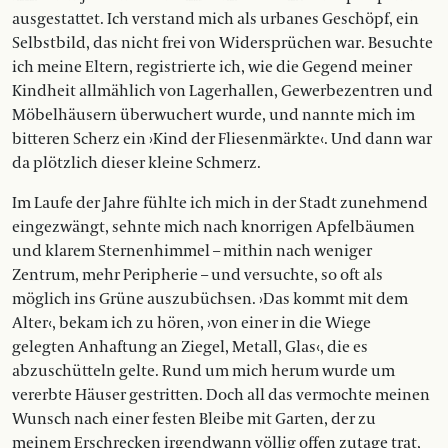
ausgestattet. Ich verstand mich als urbanes Geschöpf, ein
Selbstbild, das nicht frei von Widersprüchen war. Besuchte
ich meine Eltern, registrierte ich, wie die Gegend meiner
Kindheit allmählich von Lagerhallen, Gewerbezentren und
Möbelhäusern überwuchert wurde, und nannte mich im
bitteren Scherz ein ›Kind der Fliesenmärkte‹. Und dann war
da plötzlich dieser kleine Schmerz.
Im Laufe der Jahre fühlte ich mich in der Stadt zunehmend
eingezwängt, sehnte mich nach knorrigen Apfelbäumen
und klarem Sternenhimmel – mithin nach weniger
Zentrum, mehr Peripherie – und versuchte, so oft als
möglich ins Grüne auszubüchsen. ›Das kommt mit dem
Alter‹, bekam ich zu hören, ›von einer in die Wiege
gelegten Anhaftung an Ziegel, ­Metall, Glas‹, die es
abzuschütteln gelte. Rund um mich herum wurde um
vererbte Häuser gestritten. Doch all das vermochte meinen
Wunsch nach einer festen Bleibe mit Garten, der zu
meinem Erschrecken irgendwann völlig offen zutage trat,