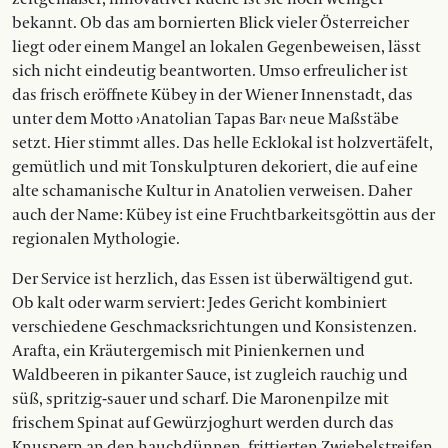
bekannt. Ob das am bornierten Blick vieler Österreicher
liegt oder einem Mangel an lokalen Gegenbeweisen, lässt
sich nicht eindeutig beantworten. Umso erfreulicher ist
das frisch eröffnete Kübey in der Wiener Innenstadt, das
unter dem Motto ›Anatolian Tapas Bar‹ neue Maßstäbe
setzt. Hier stimmt alles. Das helle Ecklokal ist holzvertäfelt,
gemütlich und mit Tonskulpturen dekoriert, die auf eine
alte schamanische Kultur in Anatolien verweisen. Daher
auch der Name: Kübey ist eine Fruchtbarkeitsgöttin aus der
regionalen Mythologie.
Der Service ist herzlich, das Essen ist überwältigend gut.
Ob kalt oder warm serviert: Jedes Gericht kombiniert
verschiedene Geschmacksrichtungen und Konsistenzen.
Arafta, ein Kräutergemisch mit Pinienkernen und
Waldbeeren in pikanter Sauce, ist zugleich rauchig und
süß, spritzig-sauer und scharf. Die Maronenpilze mit
frischem Spinat auf Gewürzjoghurt werden durch das
Knuspern an den hauchdünnen, frittierten Zwiebelstreifen