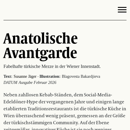
Anatolische
Avantgarde
Fabelhafte türkische Mezze in der Wiener Innenstadt.
·
Text:
Susanne Jäger
Illustration:
Blagovesta Bakardjieva
DATUM Ausgabe Februar 2026
Neben zahllosen Kebab-Ständen, dem Social-Media-
Edeldöner-Hype der vergangenen Jahre und einigen lange
etablierten Traditionsrestaurants ist die türkische Küche in
Wien überraschend wenig präsent, gemessen an der Größe
der türkischstämmigen Community. Auf der Ebene
zeitgemäßer, innovativer Küche ist sie noch weniger