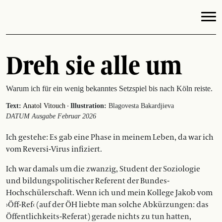
Dreh sie alle um
Warum ich für ein wenig bekanntes Setzspiel bis nach Köln reiste.
·
Text:
Anatol Vitouch
Illustration:
Blagovesta Bakardjieva
DATUM Ausgabe Februar 2026
Ich gestehe: Es gab eine Phase in meinem Leben, da war ich
vom Reversi-Virus infiziert.
Ich war damals um die zwanzig, Student der Soziologie
und bildungspolitischer Referent der Bundes-
Hochschülerschaft. Wenn ich und mein Kollege Jakob vom
›Öff-Ref‹ (auf der ÖH liebte man solche Abkürzungen: das
Öffentlichkeits-Referat) gerade nichts zu tun hatten,