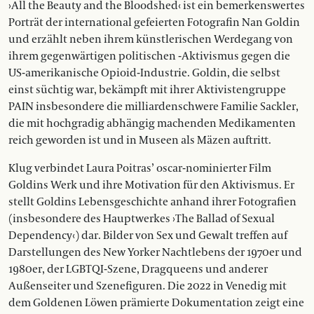
›All the Beauty and the Bloodshed‹ ist ein bemerkenswertes
Porträt der international gefeierten Fotografin Nan Goldin
und erzählt neben ihrem künstlerischen Werdegang von
ihrem gegenwärtigen politischen -Aktivismus gegen die
US-amerikanische Opioid-Industrie. Goldin, die selbst
einst süchtig war, bekämpft mit ihrer Aktivistengruppe
PAIN insbesondere die milliardenschwere Familie Sackler,
die mit hochgradig abhängig machenden Medikamenten
reich geworden ist und in Museen als Mäzen auftritt.
Klug verbindet Laura Poitras’ oscar-nominierter Film
Goldins Werk und ihre Motivation für den Aktivismus. Er
stellt Goldins Lebensgeschichte anhand ihrer Fotografien
(insbesondere des Hauptwerkes ›The Ballad of Sexual
Dependency‹) dar. Bilder von Sex und Gewalt treffen auf
Darstellungen des New Yorker Nachtlebens der 1970er und
1980er, der LGBTQI-Szene, Dragqueens und anderer
Außenseiter und Szenefiguren. Die 2022 in Venedig mit
dem Goldenen Löwen prämierte Dokumentation zeigt eine