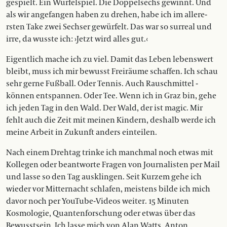
gespielt. Ein Würfelspiel. Die Doppelsechs gewinnt. Und
als wir angefangen haben zu drehen, habe ich im aller­e­
rsten Take zwei Sechser gewürfelt. Das war so surreal und
irre, da wusste ich: ›Jetzt wird alles gut.‹
Eigentlich mache ich zu viel. Damit das Leben lebenswert
bleibt, muss ich mir bewusst Freiräume ­schaffen. Ich schau
sehr gerne Fußball. Oder Tennis. Auch Rauschmittel ­
können entspannen. Oder Tee. Wenn ich in Graz bin, gehe
ich jeden Tag in den Wald. Der Wald, der ist magic. Mir
fehlt auch die Zeit mit meinen ­Kindern, deshalb werde ich
meine ­Arbeit in Zukunft anders einteilen.
Nach einem Drehtag trinke ich manchmal noch etwas mit
Kollegen oder beantworte Fragen von Journalisten per Mail
und lasse so den Tag ausklingen. Seit Kurzem gehe ich
wieder vor Mitternacht schlafen, meistens bilde ich mich
davor noch per YouTube-Videos weiter. 15 Minuten
Kosmologie, Quantenforschung oder etwas über das
Bewusstsein. Ich lasse mich von Alan Watts, Anton