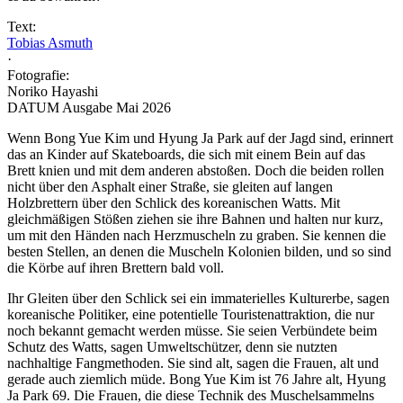
Text:
Tobias Asmuth
·
Fotografie:
Noriko Hayashi
DATUM Ausgabe Mai 2026
Wenn Bong Yue Kim und Hyung Ja Park auf der Jagd sind, erinnert
das an Kinder auf Skateboards, die sich mit einem Bein auf das
Brett knien und mit dem anderen abstoßen. Doch die beiden rollen
nicht über den Asphalt einer Straße, sie gleiten auf langen
Holzbrettern über den Schlick des koreanischen Watts. Mit
gleichmäßigen Stößen ziehen sie ihre Bahnen und halten nur kurz,
um mit den Händen nach Herzmuscheln zu graben. Sie kennen die
besten Stellen, an denen die Muscheln Kolonien bilden, und so sind
die Körbe auf ihren Brettern bald voll.
Ihr Gleiten über den Schlick sei ein immaterielles Kulturerbe, sagen
koreanische Politiker, eine potentielle Touristenattraktion, die nur
noch bekannt gemacht werden müsse. Sie seien Verbündete beim
Schutz des Watts, sagen Umweltschützer, denn sie nutzten
nachhaltige Fangmethoden. Sie sind alt, sagen die Frauen, alt und
gerade auch ziemlich müde. Bong Yue Kim ist 76 Jahre alt, Hyung
Ja Park 69. Die Frauen, die diese Technik des Muschelsammelns