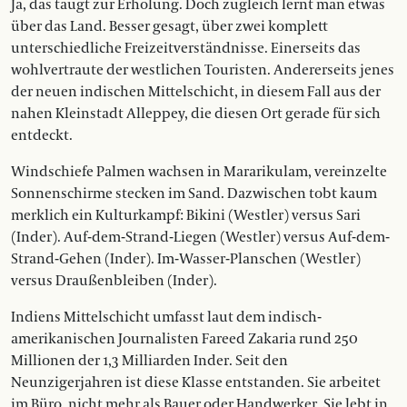
Ja, das taugt zur Erholung. Doch zu­gleich lernt man etwas
über das Land. Besser gesagt, über zwei komplett
unterschiedliche Freizeitverständnisse. Einerseits das
wohlvertraute der westlichen Touristen. Andererseits jenes
der neuen indischen Mittelschicht, in diesem Fall aus der
nahen Kleinstadt Alleppey, die diesen Ort gerade für sich
entdeckt.
Windschiefe Palmen wachsen in Mararikulam, vereinzelte
Sonnenschirme stecken im Sand. Dazwischen tobt kaum
merklich ein Kulturkampf: Bikini (Westler) versus Sari
(Inder). Auf-dem-Strand-Liegen (Westler) versus Auf-dem-
Strand-Gehen (Inder). Im-Wasser-Planschen (Westler)
versus Draußenbleiben (Inder).
Indiens Mittelschicht umfasst laut dem indisch-
amerikanischen Journalisten Fareed Zakaria rund 250
Millionen der 1,3 Milliarden Inder. Seit den
Neunzigerjahren ist diese Klasse entstanden. Sie arbeitet
im Büro, nicht mehr als Bauer oder Handwerker. Sie lebt in