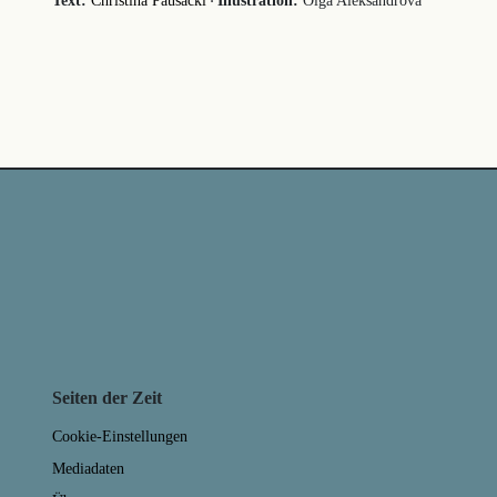
·
Text:
Christina Pausackl
Illustration:
Olga Aleksandrova
Seiten der Zeit
Cookie-Einstellungen
Mediadaten