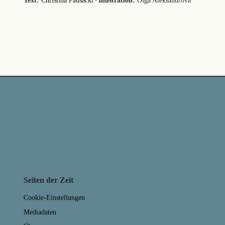
·
Text:
Christina Pausackl
Illustration:
Olga Aleksandrova
Seiten der Zeit
Cookie-Einstellungen
Mediadaten