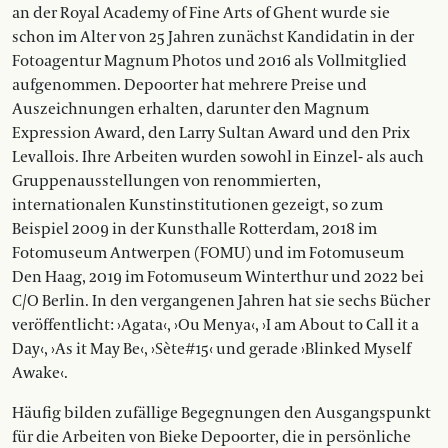
an der Royal Academy of Fine Arts of Ghent wurde sie
schon im Alter von 25 Jahren zunächst Kandidatin in der
Fotoagentur ­Magnum Photos und 2016 als Vollmitglied
aufgenommen. Depoorter hat mehrere Preise und
Auszeichnungen erhalten, darunter den Magnum
Expression Award, den Larry Sultan Award und den Prix
Levallois. Ihre Arbeiten wurden sowohl in Einzel- als auch
Gruppenausstellungen von renommierten,
internationalen Kunstinstitutionen gezeigt, so zum
Beispiel 2009 in der Kunsthalle Rotterdam, 2018 im
Fotomuseum Antwerpen (FOMU) und im Fotomuseum
Den Haag, 2019 im Fotomuseum Winterthur und 2022 bei
C/O Berlin. In den vergangenen Jahren hat sie sechs Bücher
veröffentlicht: ›Agata‹, ›Ou Menya‹, ›I am About to Call it a
Day‹, ›As it May Be‹, ›Sète#15‹ und gerade ›Blinked Myself
Awake‹.
Häufig bilden zufällige­ ­Begegnungen den Ausgangspunkt
für die Arbeiten von Bieke Depoorter, die in persönliche