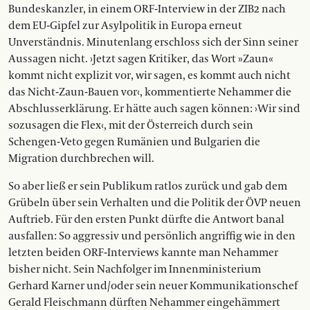
Bundeskanzler, in einem ORF-Interview in der ZIB2 nach
dem EU-Gipfel zur Asylpolitik in Europa erneut
Unverständnis. Minutenlang erschloss sich der Sinn seiner
Aussagen nicht. ›Jetzt sagen Kritiker, das Wort »Zaun«
kommt nicht explizit vor, wir sagen, es kommt auch nicht
das Nicht-Zaun-Bauen vor‹, kommentierte Nehammer die
Abschlusserklärung. Er hätte auch sagen können: ›Wir sind
sozusagen die Flex‹, mit der Österreich durch sein
Schengen-Veto gegen Rumänien und Bulgarien die
Migration durchbrechen will.
So aber ließ er sein Publikum ratlos zurück und gab dem
Grübeln über sein Verhalten und die Politik der ÖVP neuen
Auftrieb. Für den ersten Punkt dürfte die Antwort banal
ausfallen: So aggressiv und persönlich angriffig wie in den
letzten beiden ORF-Interviews kannte man Nehammer
bisher nicht. Sein Nachfolger im Innenministerium
Gerhard Karner und/oder sein neuer Kommunikationschef
Gerald Fleischmann dürften Nehammer eingehämmert