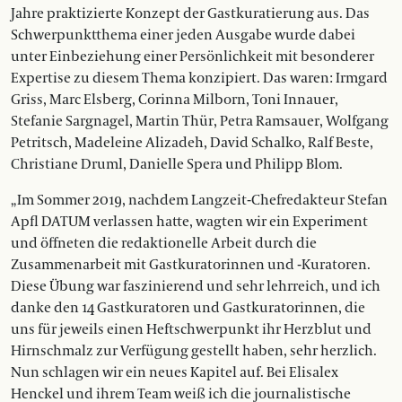
Jahre praktizierte Konzept der Gastkuratierung aus. Das
Schwerpunktthema einer jeden Ausgabe wurde dabei
unter Einbeziehung einer Persönlichkeit mit besonderer
Expertise zu diesem Thema konzipiert. Das waren: Irmgard
Griss, Marc Elsberg, Corinna Milborn, Toni Innauer,
Stefanie Sargnagel, Martin Thür, Petra Ramsauer, Wolfgang
Petritsch, Madeleine Alizadeh, David Schalko, Ralf Beste,
Christiane Druml, Danielle Spera und Philipp Blom.
„Im Sommer 2019, nachdem Langzeit-Chefredakteur Stefan
Apfl DATUM verlassen hatte, wagten wir ein Experiment
und öffneten die redaktionelle Arbeit durch die
Zusammenarbeit mit Gastkuratorinnen und -Kuratoren.
Diese Übung war faszinierend und sehr lehrreich, und ich
danke den 14 Gastkuratoren und Gastkuratorinnen, die
uns für jeweils einen Heftschwerpunkt ihr Herzblut und
Hirnschmalz zur Verfügung gestellt haben, sehr herzlich.
Nun schlagen wir ein neues Kapitel auf. Bei Elisalex
Henckel und ihrem Team weiß ich die journalistische