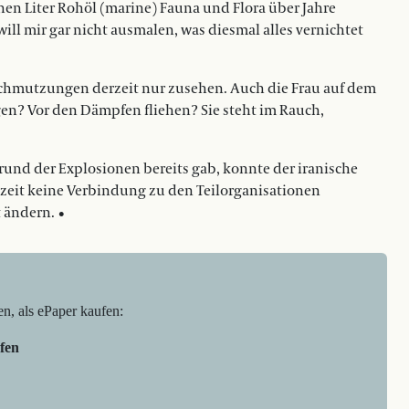
en Liter Rohöl (marine) Fauna und Flora über Jahre
 will mir gar nicht ­ausmalen, was diesmal alles vernichtet
chmutzungen derzeit nur zusehen. Auch die Frau auf dem
ingen? Vor den Dämpfen fliehen? Sie steht im Rauch,
fgrund der Explosionen bereits gab, konnte der iranische
eit keine Verbindung zu den Teil­organisationen
t ändern. •
en, als ePaper kaufen:
fen