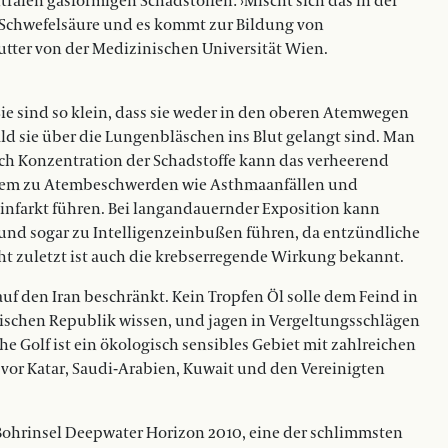
ralen gasförmigen Schadstoffen: ›Mischt sich das in der
si Schwefelsäure und es kommt zur Bildung von
utter von der Medizinischen Universität Wien.
Sie sind so klein, dass sie weder in den oberen Atemwegen
d sie über die Lungenbläschen ins Blut gelangt sind. Man
 nach Konzentration der Schadstoffe kann das verheerend
derem zu Atembeschwerden wie Asthmaanfällen und
infarkt führen. Bei langandauernder Exposition kann
nd sogar zu Intelligenzeinbußen führen, da entzünd­liche
t zuletzt ist auch die krebserregende Wirkung bekannt.
uf den Iran beschränkt. Kein Tropfen Öl solle dem Feind in
amischen Republik wissen, und jagen in Vergeltungsschlägen
che Golf ist ein ökologisch sensibles Gebiet mit zahlreichen
 vor Katar, Saudi-Arabien, Kuwait und den Vereinigten
Bohrinsel Deepwater Horizon 2010, eine der schlimmsten