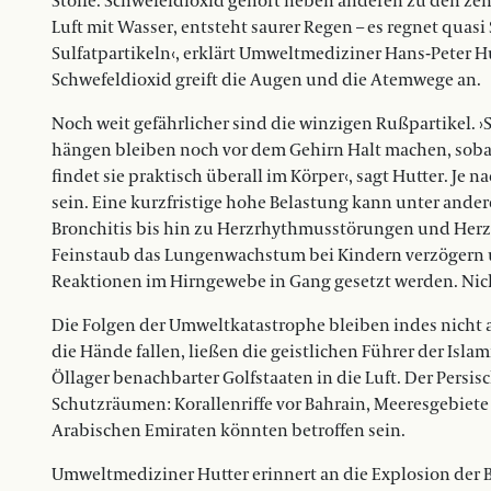
Stoffe. Schwefeldioxid gehört neben anderen zu den zent
Luft mit Wasser, entsteht saurer Regen – es regnet qua
Sulfatpartikeln‹, erklärt Umweltmediziner Hans-Peter H
Schwefeldioxid greift die Augen und die Atemwege an.
Noch weit gefährlicher sind die winzigen Rußpartikel. ›
hängen bleiben noch vor dem Gehirn Halt machen, sobal
findet sie praktisch überall im Körper‹, sagt Hutter. Je
sein. Eine kurzfristige hohe Belastung kann unter an
Bronchitis bis hin zu Herzrhythmusstörungen und Herz
Feinstaub das Lungenwachstum bei Kindern verzögern u
Reaktionen im Hirngewebe in Gang gesetzt werden. Nich
Die Folgen der Umweltkatastrophe bleiben indes nicht a
die Hände fallen, ließen die geistlichen Führer der Isl
Öllager benachbarter Golfstaaten in die Luft. Der Persis
Schutzräumen: Korallenriffe vor Bahrain, Meeresgebiete
Arabischen Emiraten könnten betroffen sein.
Umweltmediziner Hutter erinnert an die Explosion der 