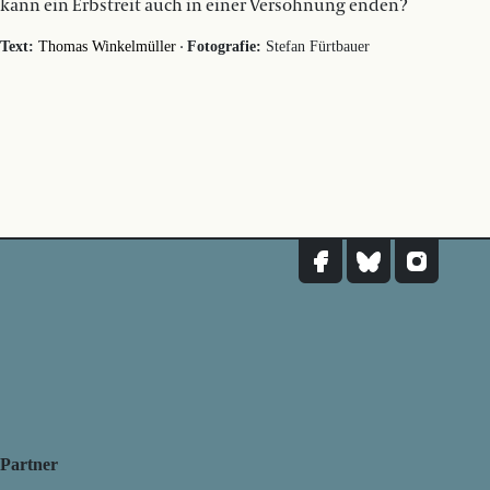
kann ein Erbstreit auch in einer Versöhnung enden?
·
Text:
Thomas Winkelmüller
Fotografie:
Stefan Fürtbauer
Partner