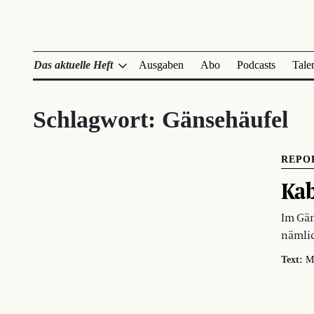
Das aktuelle Heft
Ausgaben
Abo
Podcasts
Tale
Schlagwort:
Gänsehäufel
REPO
Kab
Im Gän
nämlic
Text:
M