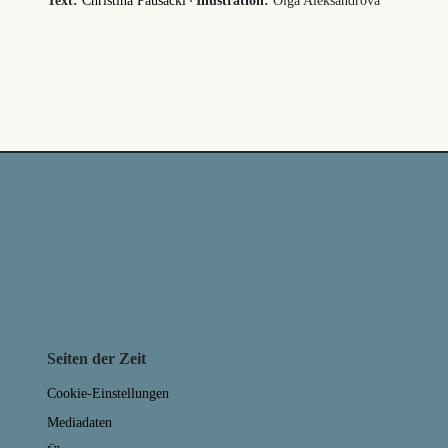
·
Text:
Christina Pausackl
Illustration:
Olga Aleksandrova
Seiten der Zeit
Cookie-Einstellungen
Mediadaten