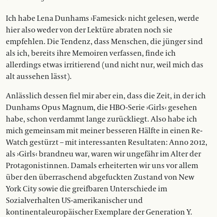
Ich habe Lena Dunhams ›Famesick‹ nicht gelesen, werde
hier also weder von der Lektüre abraten noch sie
empfehlen. Die Tendenz, dass Menschen, die jünger sind
als ich, bereits ihre Memoiren verfassen, finde ich
allerdings etwas irritierend (und nicht nur, weil mich das
alt aussehen lässt).
Anlässlich dessen fiel mir aber ein, dass die Zeit, in der ich
Dunhams Opus Magnum, die HBO-Serie ›Girls‹ gesehen
habe, schon verdammt lange zurückliegt. Also habe ich
mich gemeinsam mit meiner besseren Hälfte in einen Re-
Watch gestürzt – mit interessanten Resultaten: Anno 2012,
als ›Girls‹ brandneu war, waren wir ungefähr im Alter der
Protagonistinnen. Damals erheiterten wir uns vor allem
über den überraschend abgefuckten Zustand von New
York City sowie die greifbaren Unterschiede im
Sozialverhalten US-amerikanischer und
kontinentaleuropäischer Exemplare der Generation Y.