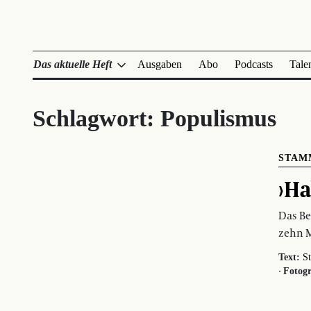
Das aktuelle Heft
Ausgaben
Abo
Podcasts
Tale
Schlagwort:
Populismus
STAM
›Ha
Das Be
zehn 
Text:
St
·
Fotogr