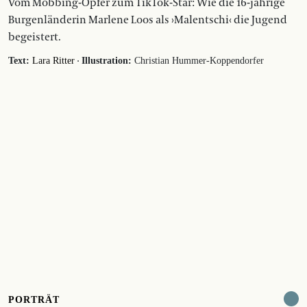
Vom Mobbing-Opfer zum TikTok-Star: Wie die 16-jährige
Burgenländerin Marlene Loos als ›Malentschi‹ die Jugend
begeistert.
·
Text:
Lara Ritter
Illustration:
Christian Hummer-Koppendorfer
PORTRÄT